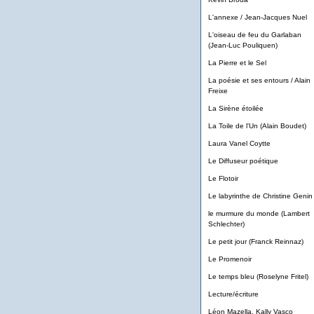
L'annexe / Jean-Jacques Nuel
L'oiseau de feu du Garlaban
(Jean-Luc Pouliquen)
La Pierre et le Sel
La poésie et ses entours / Alain
Freixe
La Sirène étoilée
La Toile de l'Un (Alain Boudet)
Laura Vanel Coytte
Le Diffuseur poétique
Le Flotoir
Le labyrinthe de Christine Genin
le murmure du monde (Lambert
Schlechter)
Le petit jour (Franck Reinnaz)
Le Promenoir
Le temps bleu (Roselyne Fritel)
Lecture/écriture
Léon Mazella, Kally Vasco