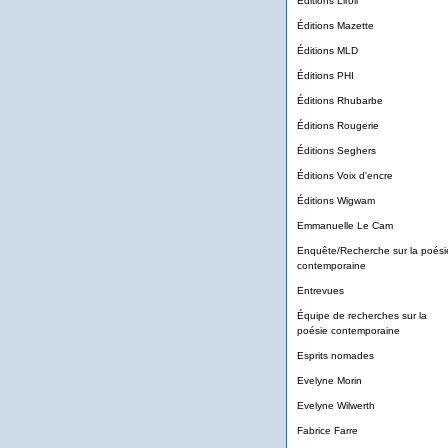
Éditions Liroli
Éditions Mazette
Éditions MLD
Éditions PHI
Éditions Rhubarbe
Éditions Rougerie
Éditions Seghers
Éditions Voix d'encre
Éditions Wigwam
Emmanuelle Le Cam
Enquête/Recherche sur la poési
contemporaine
Entrevues
Équipe de recherches sur la
poésie contemporaine
Esprits nomades
Evelyne Morin
Evelyne Wilwerth
Fabrice Farre