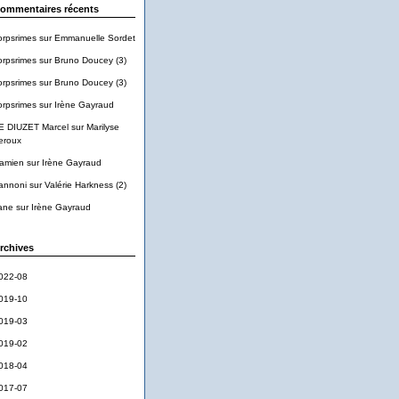
ommentaires récents
orpsrimes
sur
Emmanuelle Sordet
orpsrimes
sur
Bruno Doucey (3)
orpsrimes
sur
Bruno Doucey (3)
orpsrimes
sur
Irène Gayraud
E DIUZET Marcel
sur
Marilyse
eroux
amien
sur
Irène Gayraud
annoni
sur
Valérie Harkness (2)
ane
sur
Irène Gayraud
rchives
022-08
019-10
019-03
019-02
018-04
017-07