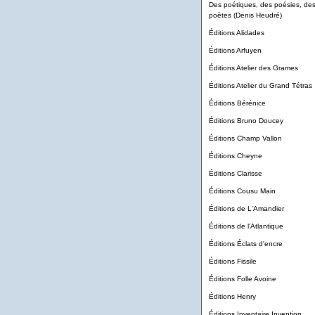
Des poétiques, des poésies, de
poètes (Denis Heudré)
Éditions Alidades
Éditions Arfuyen
Éditions Atelier des Grames
Éditions Atelier du Grand Tétras
Éditions Bérénice
Éditions Bruno Doucey
Éditions Champ Vallon
Éditions Cheyne
Éditions Clarisse
Éditions Cousu Main
Éditions de L'Amandier
Éditions de l'Atlantique
Éditions Éclats d'encre
Éditions Fissile
Éditions Folle Avoine
Éditions Henry
Éditions Inventaire Invention