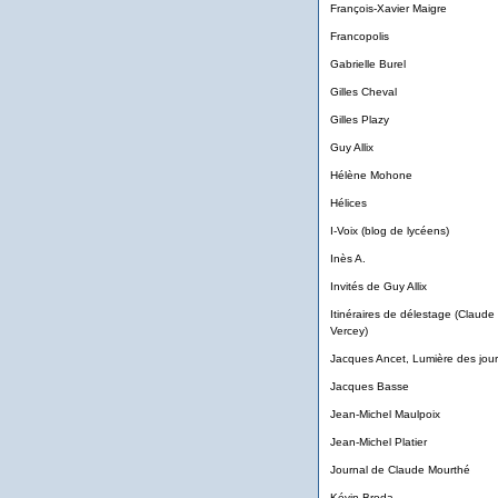
François-Xavier Maigre
Francopolis
Gabrielle Burel
Gilles Cheval
Gilles Plazy
Guy Allix
Hélène Mohone
Hélices
I-Voix (blog de lycéens)
Inès A.
Invités de Guy Allix
Itinéraires de délestage (Claude
Vercey)
Jacques Ancet, Lumière des jour
Jacques Basse
Jean-Michel Maulpoix
Jean-Michel Platier
Journal de Claude Mourthé
Kévin Broda