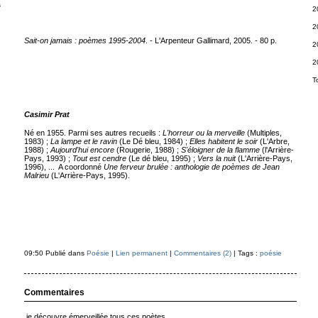
s
2
2
Sait-on jamais : poèmes 1995-2004
. - L'Arpenteur Gallimard, 2005. - 80 p.
2
2
T
Casimir Prat
Né en 1955. Parmi ses autres recueils :
L'horreur ou la merveille
(Multiples,
1983) ;
La lampe et le ravin
(Le Dé bleu, 1984) ;
Elles habitent le soir
(L'Arbre,
1988) ;
Aujourd'hui encore
(Rougerie, 1988) ;
S'éloigner de la flamme
(l'Arrière-
Pays, 1993) ;
Tout est cendre
(Le dé bleu, 1995) ;
Vers la nuit
(L'Arrière-Pays,
1996), ... A coordonné
Une ferveur brulée : anthologie de poèmes de Jean
Malrieu
(L'Arrière-Pays, 1995).
09:50 Publié dans
Poésie
|
Lien permanent
|
Commentaires (2)
| Tags :
poésie
Commentaires
je découvre émerveillée tous ces poètes