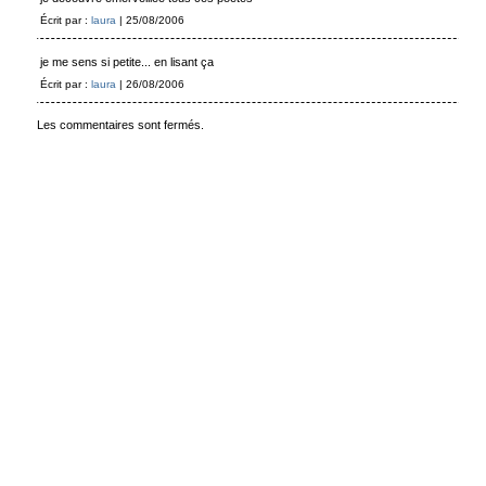
Écrit par :
laura
| 25/08/2006
je me sens si petite... en lisant ça
Écrit par :
laura
| 26/08/2006
Les commentaires sont fermés.