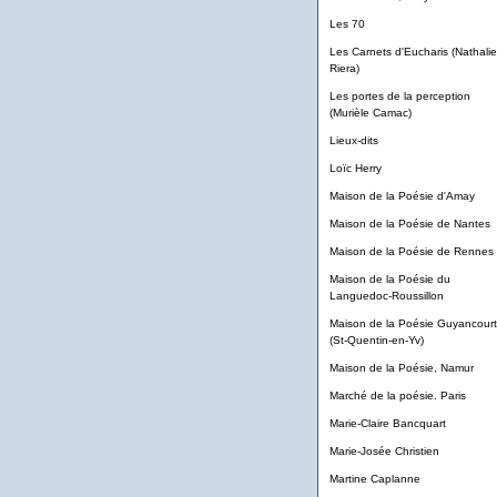
Les 70
Les Carnets d'Eucharis (Nathalie
Riera)
Les portes de la perception
(Murièle Camac)
Lieux-dits
Loïc Herry
Maison de la Poésie d'Amay
Maison de la Poésie de Nantes
Maison de la Poésie de Rennes
Maison de la Poésie du
Languedoc-Roussillon
Maison de la Poésie Guyancourt
(St-Quentin-en-Yv)
Maison de la Poésie, Namur
Marché de la poésie. Paris
Marie-Claire Bancquart
Marie-Josée Christien
Martine Caplanne