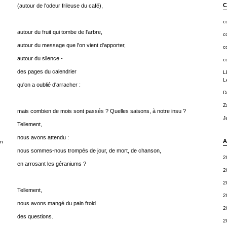
C
(autour de l'odeur frileuse du café),
c
autour du fruit qui tombe de l'arbre,
c
autour du message que l'on vient d'apporter,
c
autour du silence -
c
des pages du calendrier
L
L
qu'on a oublié d'arracher :
D
Z
mais combien de mois sont passés ? Quelles saisons, à notre insu ?
J
Tellement,
nous avons attendu :
A
en
nous sommes-nous trompés de jour, de mort, de chanson,
2
en arrosant les géraniums ?
2
2
Tellement,
2
nous avons mangé du pain froid
2
des questions.
2