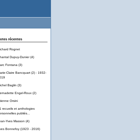
otes récentes
ichard Rognet
hantal Dupuy-Dunier (4)
arc Fontana (3)
arie-Claire Bancquart (2) : 1932-
019
ichel Baglin (3)
ernadette Engel-Roux (2)
tienne Orsini
1 recueils et anthologies
ersonnelles publiés...
ean-Yves Masson (4)
ves Bonnefoy (1923 - 2016)