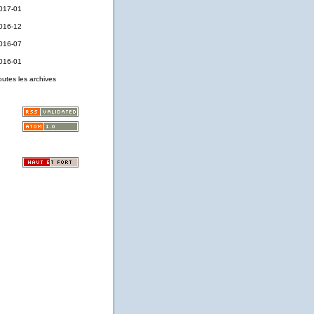
017-01
016-12
016-07
016-01
outes les archives