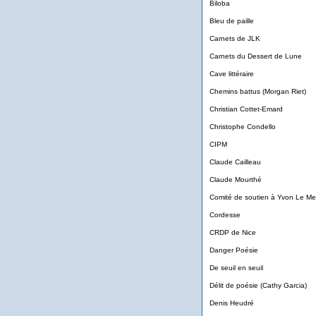
Biloba
Bleu de paille
Carnets de JLK
Carnets du Dessert de Lune
Cave littéraire
Chemins battus (Morgan Riet)
Christian Cottet-Emard
Christophe Condello
CIPM
Claude Cailleau
Claude Mourthé
Comité de soutien à Yvon Le M
Cordesse
CRDP de Nice
Danger Poésie
De seuil en seuil
Délit de poésie (Cathy Garcia)
Denis Heudré