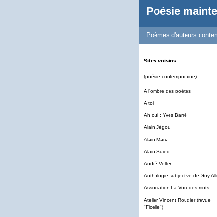
Poésie mainte
Poèmes d'auteurs contem
Sites voisins
(poésie contemporaine)
A l'ombre des poètes
A toi
Ah oui : Yves Barré
Alain Jégou
Alain Marc
Alain Suied
André Velter
Anthologie subjective de Guy Alli
Association La Voix des mots
Atelier Vincent Rougier (revue
"Ficelle")