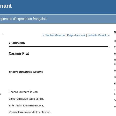
nant
porains d'expression française
N
« Sophie Masson
|
Page d'accueil
|
Isabelle Raviolo »
R
25/08/2006
C
Casimir Prat
M
M
2
M
Encore quelques saisons
B
É
9
Encore tournera le vent
x
p
sans rémission toute la nuit,
J
et le matin, tournera encore,
Y
s'enroulera autour de la cafetière