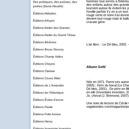
hommes tout serrés à l'intérieur
Des poétiques, des poésies, des
des enfants autour des grandes 
poètes (Denis Heudré)
tournent autour ils évitent les 
l'oreille parfois il y en a un to
Éditions Alidades
rouge verte et noire il lui donn
devient tout rouge mais le ball
Éditions Arfuyen
cravate gène
Éditions Atelier des Grames
Éditions Atelier du Grand Tétras
Éditions Bérénice
L'air libre
. - Le Dé bleu, 2002. -
Éditions Bruno Doucey
Éditions Champ Vallon
Éditions Cheyne
Albane Gellé
Éditions Clarisse
Éditions Cousu Main
Née en 1971. Parmi ses autres
1993) ;
Hors du bocal
(Le Chat
Éditions de L'Amandier
Dé bleu, 2001) ;
De père en fill
en elle
(Inventaire invention, 2
Éditions de l'Atlantique
Je, cheval
(J. Brémond, 2007)
Éditions Éclats d'encre
Une note de lecture de Cécile O
vagabondes.com/magazine/po
Éditions Fissile
Éditions Folle Avoine
Éditions Henry
Éditions Inventaire Invention