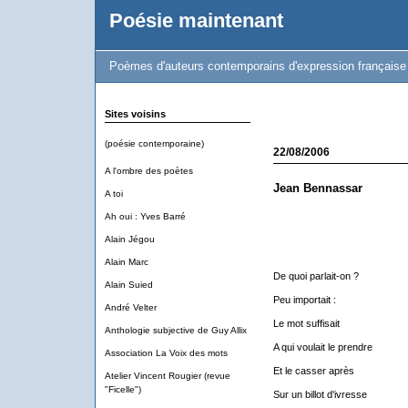
Poésie maintenant
Poèmes d'auteurs contemporains d'expression française
Sites voisins
(poésie contemporaine)
22/08/2006
A l'ombre des poètes
Jean Bennassar
A toi
Ah oui : Yves Barré
Alain Jégou
Alain Marc
De quoi parlait-on ?
Alain Suied
Peu importait :
André Velter
Le mot suffisait
Anthologie subjective de Guy Allix
A qui voulait le prendre
Association La Voix des mots
Et le casser après
Atelier Vincent Rougier (revue
"Ficelle")
Sur un billot d'ivresse