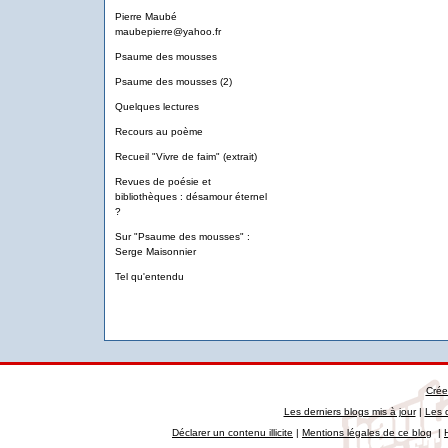
Pierre Maubé
maubepierre@yahoo.fr
Psaume des mousses
Psaume des mousses (2)
Quelques lectures
Recours au poème
Recueil "Vivre de faim" (extrait)
Revues de poésie et
bibliothèques : désamour éternel
?
Sur "Psaume des mousses" :
Serge Maisonnier
Tel qu'entendu
Crée
Les derniers blogs mis à jour
|
Les 
Déclarer un contenu illicite
|
Mentions légales de ce blog
|