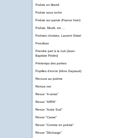
Poésie en liberté
Poésie sous roche
Poésie sur parole (France Inter)
Poésie, Muzik, etc ...
Poésies choisies, Laurent Grisel
Poezibao
Prendre part à la nuit (Jean-
Baptiste Pédini)
Printemps des poètes
Pupilles d'encre (Irène Gayraud)
Recours au poème
Remue.net
Revue "A verse"
Revue "ARPA"
Revue "Autre Sud"
Revue "Casse"
Revue "Comme en poésie"
Revue "Décharge"