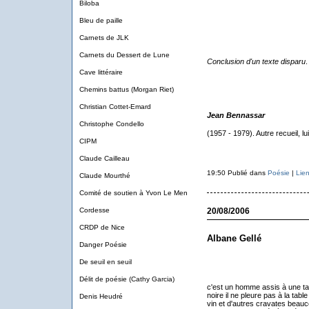
Biloba
Bleu de paille
Carnets de JLK
Carnets du Dessert de Lune
Conclusion d'un texte disparu
.
Cave littéraire
Chemins battus (Morgan Riet)
Christian Cottet-Emard
Jean Bennassar
Christophe Condello
(1957 - 1979). Autre recueil, l
CIPM
Claude Cailleau
19:50 Publié dans
Poésie
|
Lie
Claude Mourthé
Comité de soutien à Yvon Le Men
Cordesse
20/08/2006
CRDP de Nice
Albane Gellé
Danger Poésie
De seuil en seuil
Délit de poésie (Cathy Garcia)
c'est un homme assis à une tabl
noire il ne pleure pas à la tab
Denis Heudré
vin et d'autres cravates beau