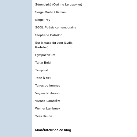
Sérendipité (Corinne Le Lepvrier)
Serge Martin / Ritman
Serge Pey
SGDL Poésie contemporaine
Stéphane Bataillon
Sur la trace du vent (Lydia
Padellec)
Sympoesieum
Tahar Bekri
Temporel
Terre à ciel
Terres de femmes
Virginie Poitrasson
Viviane Lamarlère
Werner Lambersy
Yves Heurté
Modérateur de ce blog