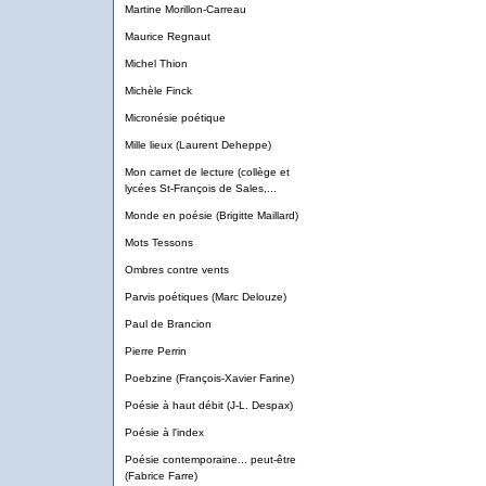
Martine Morillon-Carreau
Maurice Regnaut
Michel Thion
Michèle Finck
Micronésie poétique
Mille lieux (Laurent Deheppe)
Mon carnet de lecture (collège et
lycées St-François de Sales,...
Monde en poésie (Brigitte Maillard)
Mots Tessons
Ombres contre vents
Parvis poétiques (Marc Delouze)
Paul de Brancion
Pierre Perrin
Poebzine (François-Xavier Farine)
Poésie à haut débit (J-L. Despax)
Poésie à l'index
Poésie contemporaine... peut-être
(Fabrice Farre)