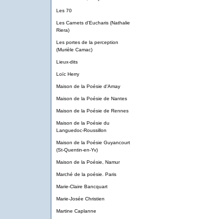
Les 70
Les Carnets d'Eucharis (Nathalie
Riera)
Les portes de la perception
(Murièle Camac)
Lieux-dits
Loïc Herry
Maison de la Poésie d'Amay
Maison de la Poésie de Nantes
Maison de la Poésie de Rennes
Maison de la Poésie du
Languedoc-Roussillon
Maison de la Poésie Guyancourt
(St-Quentin-en-Yv)
Maison de la Poésie, Namur
Marché de la poésie. Paris
Marie-Claire Bancquart
Marie-Josée Christien
Martine Caplanne