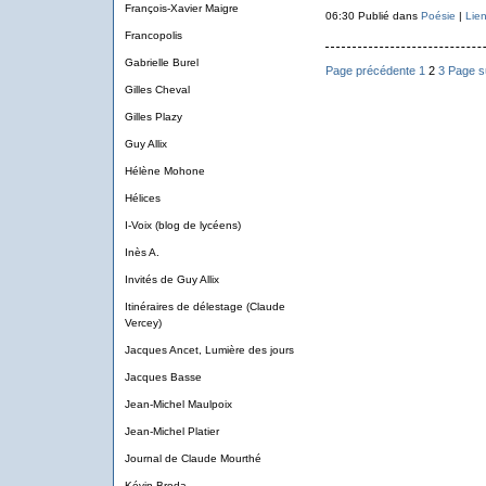
François-Xavier Maigre
06:30 Publié dans
Poésie
|
Lie
Francopolis
Gabrielle Burel
Page précédente
1
2
3
Page s
Gilles Cheval
Gilles Plazy
Guy Allix
Hélène Mohone
Hélices
I-Voix (blog de lycéens)
Inès A.
Invités de Guy Allix
Itinéraires de délestage (Claude
Vercey)
Jacques Ancet, Lumière des jours
Jacques Basse
Jean-Michel Maulpoix
Jean-Michel Platier
Journal de Claude Mourthé
Kévin Broda