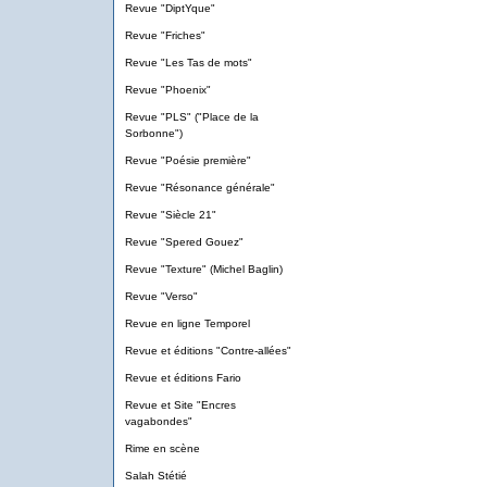
Revue "DiptYque"
Revue "Friches"
Revue "Les Tas de mots"
Revue "Phoenix"
Revue "PLS" ("Place de la
Sorbonne")
Revue "Poésie première"
Revue "Résonance générale"
Revue "Siècle 21"
Revue "Spered Gouez"
Revue "Texture" (Michel Baglin)
Revue "Verso"
Revue en ligne Temporel
Revue et éditions "Contre-allées"
Revue et éditions Fario
Revue et Site "Encres
vagabondes"
Rime en scène
Salah Stétié