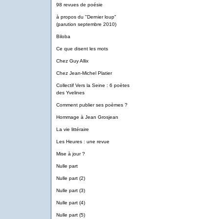
98 revues de poésie
à propos du "Dernier loup"
(parution septembre 2010)
Biloba
Ce que disent les mots
Chez Guy Allix
Chez Jean-Michel Platier
Collectif Vers la Seine : 6 poètes
des Yvelines
Comment publier ses poèmes ?
Hommage à Jean Grosjean
La vie littéraire
Les Heures : une revue
Mise à jour ?
Nulle part
Nulle part (2)
Nulle part (3)
Nulle part (4)
Nulle part (5)