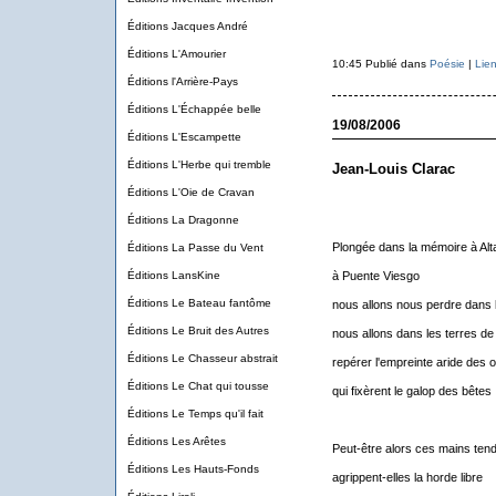
Éditions Jacques André
Éditions L'Amourier
10:45 Publié dans
Poésie
|
Lie
Éditions l'Arrière-Pays
Éditions L'Échappée belle
19/08/2006
Éditions L'Escampette
Éditions L'Herbe qui tremble
Jean-Louis Clarac
Éditions L'Oie de Cravan
Éditions La Dragonne
Plongée dans la mémoire à Alt
Éditions La Passe du Vent
Éditions LansKine
à Puente Viesgo
Éditions Le Bateau fantôme
nous allons nous perdre dans 
Éditions Le Bruit des Autres
nous allons dans les terres de
Éditions Le Chasseur abstrait
repérer l'empreinte aride des 
Éditions Le Chat qui tousse
qui fixèrent le galop des bêtes
Éditions Le Temps qu'il fait
Éditions Les Arêtes
Peut-être alors ces mains tend
Éditions Les Hauts-Fonds
agrippent-elles la horde libre