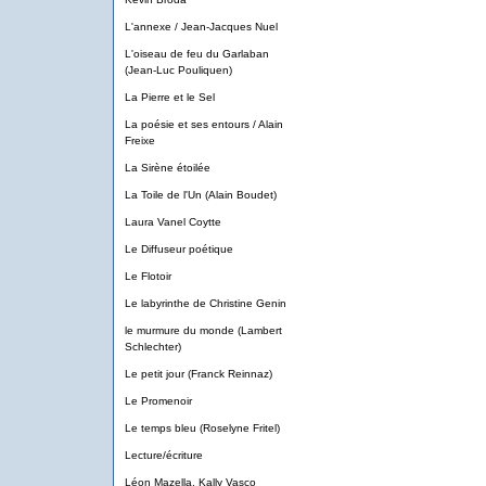
L'annexe / Jean-Jacques Nuel
L'oiseau de feu du Garlaban
(Jean-Luc Pouliquen)
La Pierre et le Sel
La poésie et ses entours / Alain
Freixe
La Sirène étoilée
La Toile de l'Un (Alain Boudet)
Laura Vanel Coytte
Le Diffuseur poétique
Le Flotoir
Le labyrinthe de Christine Genin
le murmure du monde (Lambert
Schlechter)
Le petit jour (Franck Reinnaz)
Le Promenoir
Le temps bleu (Roselyne Fritel)
Lecture/écriture
Léon Mazella, Kally Vasco