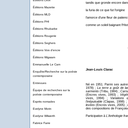
Éditions Liroli
tandis que gronde encore dans
Éditions Mazette
la furia de ce que fut l'origine
Éditions MLD
l'amorce d'une fleur de patience
Éditions PHI
comme un soleil baignant l'Hist
Éditions Rhubarbe
Éditions Rougerie
Éditions Seghers
Éditions Voix d'encre
Éditions Wigwam
Emmanuelle Le Cam
Jean-Louis Clarac
Enquête/Recherche sur la poésie
contemporaine
Entrevues
Né en 1951. Parmi ses autre
1978) ;
La terre a goût de l
Équipe de recherches sur la
sarments
(Tribu, 1984) ;
Carna
poésie contemporaine
(Encres vives, 1993) ;
Végét
vives, 1994) ;
Variations 
l'inépuisable
(Clapas, 1998) 
Esprits nomades
levées
(Encres vives, 2005) ;
des compositions de François
Evelyne Morin
Participation à
L'Anthologie fra
Evelyne Wilwerth
Fabrice Farre