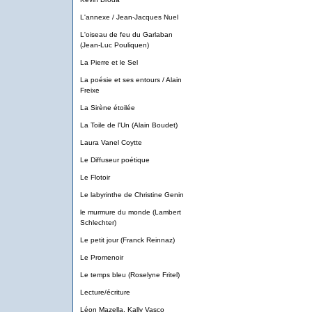
L'annexe / Jean-Jacques Nuel
L'oiseau de feu du Garlaban
(Jean-Luc Pouliquen)
La Pierre et le Sel
La poésie et ses entours / Alain
Freixe
La Sirène étoilée
La Toile de l'Un (Alain Boudet)
Laura Vanel Coytte
Le Diffuseur poétique
Le Flotoir
Le labyrinthe de Christine Genin
le murmure du monde (Lambert
Schlechter)
Le petit jour (Franck Reinnaz)
Le Promenoir
Le temps bleu (Roselyne Fritel)
Lecture/écriture
Léon Mazella, Kally Vasco