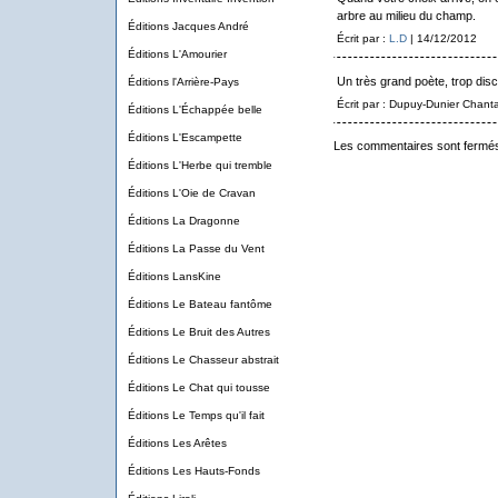
arbre au milieu du champ.
Éditions Jacques André
Écrit par :
L.D
| 14/12/2012
Éditions L'Amourier
Un très grand poète, trop disc
Éditions l'Arrière-Pays
Écrit par : Dupuy-Dunier Chant
Éditions L'Échappée belle
Éditions L'Escampette
Les commentaires sont fermé
Éditions L'Herbe qui tremble
Éditions L'Oie de Cravan
Éditions La Dragonne
Éditions La Passe du Vent
Éditions LansKine
Éditions Le Bateau fantôme
Éditions Le Bruit des Autres
Éditions Le Chasseur abstrait
Éditions Le Chat qui tousse
Éditions Le Temps qu'il fait
Éditions Les Arêtes
Éditions Les Hauts-Fonds