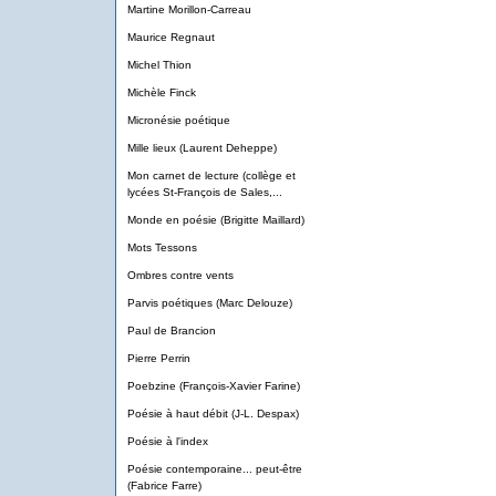
Martine Morillon-Carreau
Maurice Regnaut
Michel Thion
Michèle Finck
Micronésie poétique
Mille lieux (Laurent Deheppe)
Mon carnet de lecture (collège et
lycées St-François de Sales,...
Monde en poésie (Brigitte Maillard)
Mots Tessons
Ombres contre vents
Parvis poétiques (Marc Delouze)
Paul de Brancion
Pierre Perrin
Poebzine (François-Xavier Farine)
Poésie à haut débit (J-L. Despax)
Poésie à l'index
Poésie contemporaine... peut-être
(Fabrice Farre)