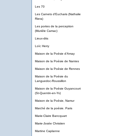
Les 70
Les Carnets d'Eucharis (Nathalie
Riera)
Les portes de la perception
(Murièle Camac)
Lieux-dits
Loïc Herry
Maison de la Poésie d'Amay
Maison de la Poésie de Nantes
Maison de la Poésie de Rennes
Maison de la Poésie du
Languedoc-Roussillon
Maison de la Poésie Guyancourt
(St-Quentin-en-Yv)
Maison de la Poésie, Namur
Marché de la poésie. Paris
Marie-Claire Bancquart
Marie-Josée Christien
Martine Caplanne