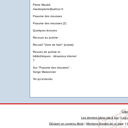
Pierre Maubé
maubepierre@yahoo.fr
Psaume des mousses
Psaume des mousses (2)
Quelques lectures
Recours au poème
Recueil "Vivre de faim" (extrait)
Revues de poésie et
bibliothèques : désamour éternel
?
Sur "Psaume des mousses" :
Serge Maisonnier
Tel qu'entendu
Crée
Les derniers blogs mis à jour
|
Les 
Déclarer un contenu illicite
|
Mentions légales de ce blog
|