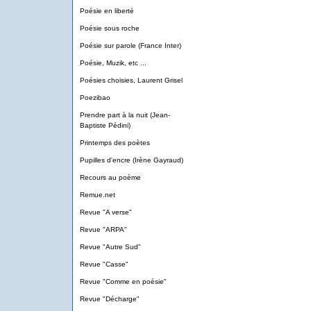
Poésie en liberté
Poésie sous roche
Poésie sur parole (France Inter)
Poésie, Muzik, etc ...
Poésies choisies, Laurent Grisel
Poezibao
Prendre part à la nuit (Jean-
Baptiste Pédini)
Printemps des poètes
Pupilles d'encre (Irène Gayraud)
Recours au poème
Remue.net
Revue "A verse"
Revue "ARPA"
Revue "Autre Sud"
Revue "Casse"
Revue "Comme en poésie"
Revue "Décharge"