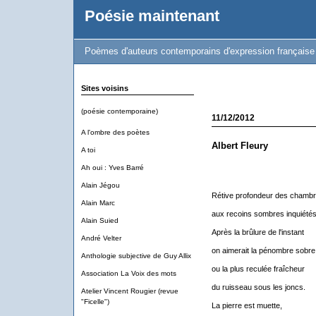
Poésie maintenant
Poèmes d'auteurs contemporains d'expression française
Sites voisins
(poésie contemporaine)
11/12/2012
A l'ombre des poètes
Albert Fleury
A toi
Ah oui : Yves Barré
Alain Jégou
Rétive profondeur des chamb
Alain Marc
aux recoins sombres inquiétés
Alain Suied
Après la brûlure de l'instant
André Velter
on aimerait la pénombre sobre
Anthologie subjective de Guy Allix
ou la plus reculée fraîcheur
Association La Voix des mots
du ruisseau sous les joncs.
Atelier Vincent Rougier (revue
"Ficelle")
La pierre est muette,