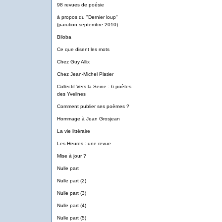
98 revues de poésie
à propos du "Dernier loup"
(parution septembre 2010)
Biloba
Ce que disent les mots
Chez Guy Allix
Chez Jean-Michel Platier
Collectif Vers la Seine : 6 poètes
des Yvelines
Comment publier ses poèmes ?
Hommage à Jean Grosjean
La vie littéraire
Les Heures : une revue
Mise à jour ?
Nulle part
Nulle part (2)
Nulle part (3)
Nulle part (4)
Nulle part (5)