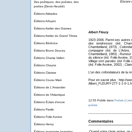
Encore 
Des poétiques, des poésies, des
poètes (Denis Heudré)
Éditions Alidades
Éditions Arfuyen
Éditions Atelier des Grames
Albert Fleury
Éditions Atelier du Grand Tétras
1923-2006. Parmi ses autres r
Éditions Bérénice
des tendresses
(éd. Cham
Chambelland, 1973) ;
Colombie
compagne
(éd. de L'Arbre, 
Éditions Bruno Doucey
Chambelland, 1983) ;
Rumeur 
du silence
(éd. Folle Avoine, 1
Éditions Champ Vallon
Village vert paroles
(éd. Folle 
(éd. Folle Avoine, 2002) ;
Clai
Éditions Cheyne
L'un des cofondateurs de la r
Éditions Clarisse
Pour en savoir plus : http:/
Éditions Cousu Main
Albert_FLEURY-277-1-1-0-1.h
Éditions de L'Amandier
Éditions de l'Atlantique
12:55 Publié dans
Poésie
|
Lie
Éditions Éclats d'encre
poésie
Éditions Fissile
Éditions Folle Avoine
Commentaires
Éditions Henry
Quand votre choix arrive, on 
Éditions Inventaire Invention