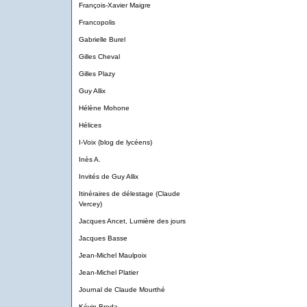
François-Xavier Maigre
Francopolis
Gabrielle Burel
Gilles Cheval
Gilles Plazy
Guy Allix
Hélène Mohone
Hélices
I-Voix (blog de lycéens)
Inès A.
Invités de Guy Allix
Itinéraires de délestage (Claude
Vercey)
Jacques Ancet, Lumière des jours
Jacques Basse
Jean-Michel Maulpoix
Jean-Michel Platier
Journal de Claude Mourthé
Kévin Broda