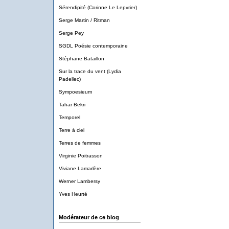
Sérendipité (Corinne Le Lepvrier)
Serge Martin / Ritman
Serge Pey
SGDL Poésie contemporaine
Stéphane Bataillon
Sur la trace du vent (Lydia
Padellec)
Sympoesieum
Tahar Bekri
Temporel
Terre à ciel
Terres de femmes
Virginie Poitrasson
Viviane Lamarlère
Werner Lambersy
Yves Heurté
Modérateur de ce blog