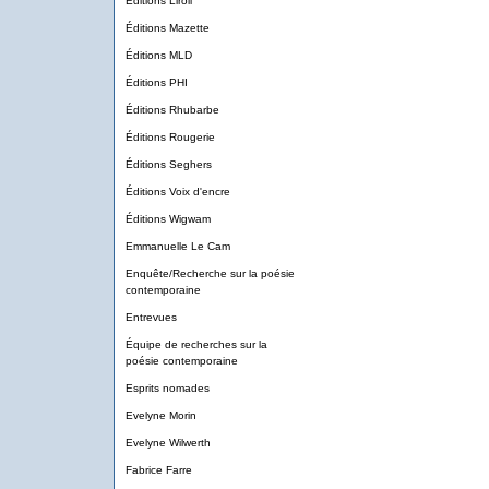
Éditions Liroli
Éditions Mazette
Éditions MLD
Éditions PHI
Éditions Rhubarbe
Éditions Rougerie
Éditions Seghers
Éditions Voix d'encre
Éditions Wigwam
Emmanuelle Le Cam
Enquête/Recherche sur la poésie
contemporaine
Entrevues
Équipe de recherches sur la
poésie contemporaine
Esprits nomades
Evelyne Morin
Evelyne Wilwerth
Fabrice Farre