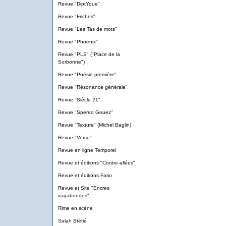
Revue "DiptYque"
Revue "Friches"
Revue "Les Tas de mots"
Revue "Phoenix"
Revue "PLS" ("Place de la
Sorbonne")
Revue "Poésie première"
Revue "Résonance générale"
Revue "Siècle 21"
Revue "Spered Gouez"
Revue "Texture" (Michel Baglin)
Revue "Verso"
Revue en ligne Temporel
Revue et éditions "Contre-allées"
Revue et éditions Fario
Revue et Site "Encres
vagabondes"
Rime en scène
Salah Stétié