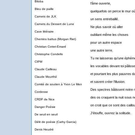
Biloba
l'âme ouverte,
Bleu de paille
quelquefois on perce le mur où 
Carnets de JLK
un sens entrebaillé.
Carnets du Dessert de Lune
Ne plus savoir où aller
Cave littéraire
oubliant même les choses
Chemins battus (Morgan Riet)
pour un autre espace
Christian Cottet-Emard
une autre terre.
Christophe Condello
Tu ne laisseras qu'une éphé
CIPM
les vocables devant toi pâlisse
Claude Cailleau
et pourtant les plus pauvres d
Claude Mourthé
et savent créer l'illusion.
Comité de soutien à Yvon Le Men
Des spectres bâtissent notre
Cordesse
des os craquent la nuit sous n
CRDP de Nice
on croit que ce sont des caillo
Danger Poésie
J'étouffe, ouvrez la solitude.
De seuil en seuil
Délit de poésie (Cathy Garcia)
Denis Heudré