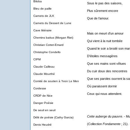
Biloba
Sous le pas des saisons,
Bleu de paille
Plus sûrement encore
Carnets de JLK
Que de l'amour.
Carnets du Dessert de Lune
Cave littéraire
Mais on meurt d'un amour
Chemins battus (Morgan Riet)
Qui vient à la nuit tombée
Christian Cottet-Emard
Quand le soir a brodé son ma
Christophe Condello
D'étoiles messagères
CIPM
Que ses mains sont vêtues
Claude Cailleau
Du cuir doux des rencontres
Claude Mourthé
Que ses paroles ouvrent la sal
Comité de soutien à Yvon Le Men
Où paraissent dormir
Cordesse
Ceux qui nous attendent.
CRDP de Nice
Danger Poésie
De seuil en seuil
Cette auberge du pauvre
. - Mu
Délit de poésie (Cathy Garcia)
(Collection
Fondamente
; 21).
Denis Heudré