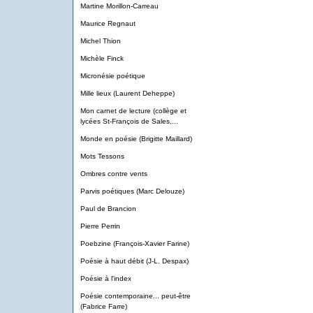
Martine Morillon-Carreau
Maurice Regnaut
Michel Thion
Michèle Finck
Micronésie poétique
Mille lieux (Laurent Deheppe)
Mon carnet de lecture (collège et
lycées St-François de Sales,...
Monde en poésie (Brigitte Maillard)
Mots Tessons
Ombres contre vents
Parvis poétiques (Marc Delouze)
Paul de Brancion
Pierre Perrin
Poebzine (François-Xavier Farine)
Poésie à haut débit (J-L. Despax)
Poésie à l'index
Poésie contemporaine... peut-être
(Fabrice Farre)