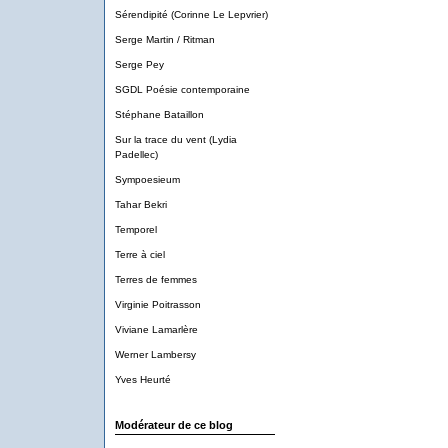
Sérendipité (Corinne Le Lepvrier)
Serge Martin / Ritman
Serge Pey
SGDL Poésie contemporaine
Stéphane Bataillon
Sur la trace du vent (Lydia
Padellec)
Sympoesieum
Tahar Bekri
Temporel
Terre à ciel
Terres de femmes
Virginie Poitrasson
Viviane Lamarlère
Werner Lambersy
Yves Heurté
Modérateur de ce blog