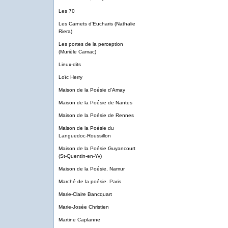
Les 70
Les Carnets d'Eucharis (Nathalie
Riera)
Les portes de la perception
(Murièle Camac)
Lieux-dits
Loïc Herry
Maison de la Poésie d'Amay
Maison de la Poésie de Nantes
Maison de la Poésie de Rennes
Maison de la Poésie du
Languedoc-Roussillon
Maison de la Poésie Guyancourt
(St-Quentin-en-Yv)
Maison de la Poésie, Namur
Marché de la poésie. Paris
Marie-Claire Bancquart
Marie-Josée Christien
Martine Caplanne