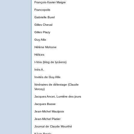
François-Xavier Maigre
Francopolis
Gabrielle Burel
Gilles Cheval
Gilles Plazy
Guy Allix
Hélène Mohone
Hélices
I-Voix (blog de lycéens)
Inès A.
Invités de Guy Allix
Itinéraires de délestage (Claude
Vercey)
Jacques Ancet, Lumière des jours
Jacques Basse
Jean-Michel Maulpoix
Jean-Michel Platier
Journal de Claude Mourthé
Kévin Broda