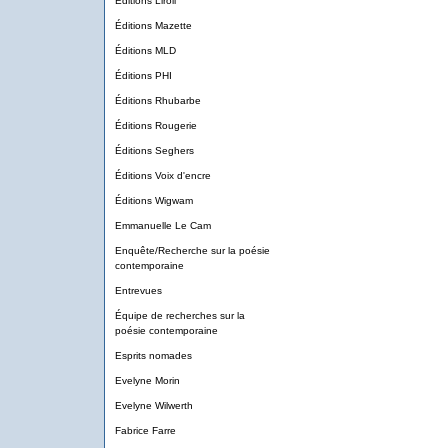
Éditions Liroli
Éditions Mazette
Éditions MLD
Éditions PHI
Éditions Rhubarbe
Éditions Rougerie
Éditions Seghers
Éditions Voix d'encre
Éditions Wigwam
Emmanuelle Le Cam
Enquête/Recherche sur la poésie
contemporaine
Entrevues
Équipe de recherches sur la
poésie contemporaine
Esprits nomades
Evelyne Morin
Evelyne Wilwerth
Fabrice Farre