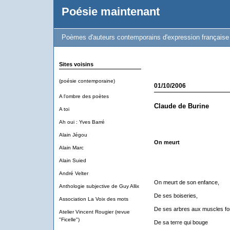
Poésie maintenant
Poèmes d'auteurs contemporains d'expression française
Sites voisins
(poésie contemporaine)
01/10/2006
A l'ombre des poètes
Claude de Burine
A toi
Ah oui : Yves Barré
Alain Jégou
On meurt
Alain Marc
Alain Suied
André Velter
On meurt de son enfance,
Anthologie subjective de Guy Allix
De ses boiseries,
Association La Voix des mots
De ses arbres aux muscles for
Atelier Vincent Rougier (revue
"Ficelle")
De sa terre qui bouge