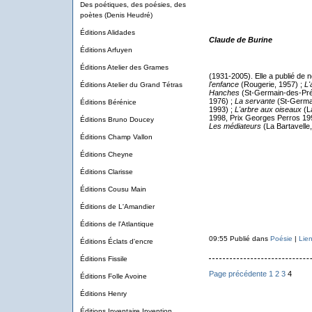
Des poétiques, des poésies, des
poètes (Denis Heudré)
Éditions Alidades
Claude de Burine
Éditions Arfuyen
Éditions Atelier des Grames
(1931-2005). Elle a publié de 
l'enfance
(Rougerie, 1957) ;
L'
Éditions Atelier du Grand Tétras
Hanches
(St-Germain-des-Pré
1976) ;
La servante
(St-Germai
Éditions Bérénice
1993) ;
L'arbre aux oiseaux
(La
1998, Prix Georges Perros 19
Éditions Bruno Doucey
Les médiateurs
(La Bartavelle,
Éditions Champ Vallon
Éditions Cheyne
Éditions Clarisse
Éditions Cousu Main
Éditions de L'Amandier
Éditions de l'Atlantique
09:55 Publié dans
Poésie
|
Lie
Éditions Éclats d'encre
Éditions Fissile
Page précédente
1
2
3
4
Éditions Folle Avoine
Éditions Henry
Éditions Inventaire Invention