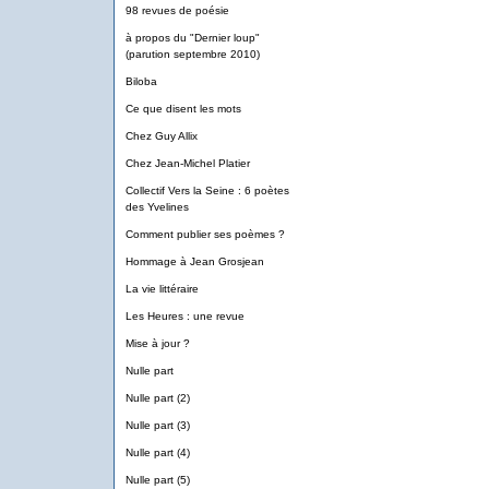
98 revues de poésie
à propos du "Dernier loup"
(parution septembre 2010)
Biloba
Ce que disent les mots
Chez Guy Allix
Chez Jean-Michel Platier
Collectif Vers la Seine : 6 poètes
des Yvelines
Comment publier ses poèmes ?
Hommage à Jean Grosjean
La vie littéraire
Les Heures : une revue
Mise à jour ?
Nulle part
Nulle part (2)
Nulle part (3)
Nulle part (4)
Nulle part (5)