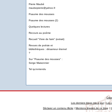
Pierre Maubé
maubepierre@yahoo.fr
Psaume des mousses
Psaume des mousses (2)
Quelques lectures
Recours au poème
Recueil "Vivre de faim" (extrait)
Revues de poésie et
bibliothèques : désamour éternel
?
Sur "Psaume des mousses" :
Serge Maisonnier
Tel qu'entendu
Crée
Les derniers blogs mis à jour
|
Les 
Déclarer un contenu illicite
|
Mentions légales de ce blog
|