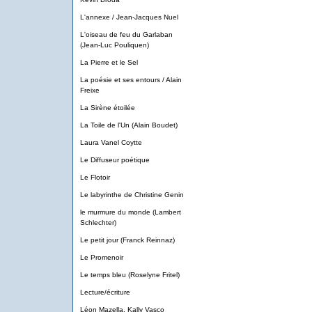
L'annexe / Jean-Jacques Nuel
L'oiseau de feu du Garlaban
(Jean-Luc Pouliquen)
La Pierre et le Sel
La poésie et ses entours / Alain
Freixe
La Sirène étoilée
La Toile de l'Un (Alain Boudet)
Laura Vanel Coytte
Le Diffuseur poétique
Le Flotoir
Le labyrinthe de Christine Genin
le murmure du monde (Lambert
Schlechter)
Le petit jour (Franck Reinnaz)
Le Promenoir
Le temps bleu (Roselyne Fritel)
Lecture/écriture
Léon Mazella, Kally Vasco