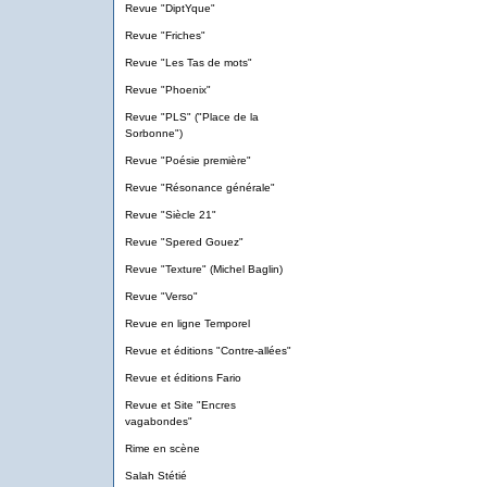
Revue "DiptYque"
Revue "Friches"
Revue "Les Tas de mots"
Revue "Phoenix"
Revue "PLS" ("Place de la
Sorbonne")
Revue "Poésie première"
Revue "Résonance générale"
Revue "Siècle 21"
Revue "Spered Gouez"
Revue "Texture" (Michel Baglin)
Revue "Verso"
Revue en ligne Temporel
Revue et éditions "Contre-allées"
Revue et éditions Fario
Revue et Site "Encres
vagabondes"
Rime en scène
Salah Stétié