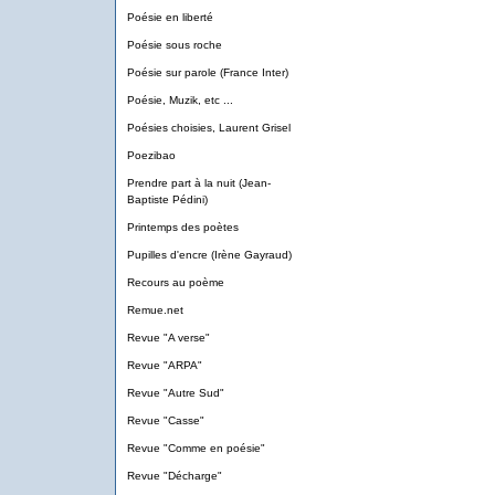
Poésie en liberté
Poésie sous roche
Poésie sur parole (France Inter)
Poésie, Muzik, etc ...
Poésies choisies, Laurent Grisel
Poezibao
Prendre part à la nuit (Jean-
Baptiste Pédini)
Printemps des poètes
Pupilles d'encre (Irène Gayraud)
Recours au poème
Remue.net
Revue "A verse"
Revue "ARPA"
Revue "Autre Sud"
Revue "Casse"
Revue "Comme en poésie"
Revue "Décharge"