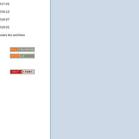
017-01
016-12
016-07
016-01
outes les archives