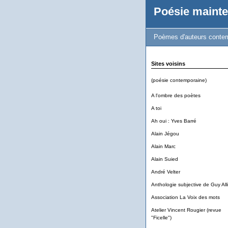
Poésie mainte
Poèmes d'auteurs contem
Sites voisins
(poésie contemporaine)
A l'ombre des poètes
A toi
Ah oui : Yves Barré
Alain Jégou
Alain Marc
Alain Suied
André Velter
Anthologie subjective de Guy Alli
Association La Voix des mots
Atelier Vincent Rougier (revue
"Ficelle")