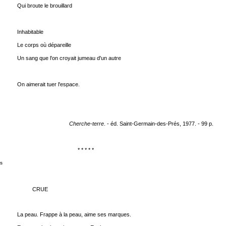
Qui broute le brouillard
Inhabitable
Le corps où dépareille
Un sang que l'on croyait jumeau d'un autre
On aimerait tuer l'espace.
Cherche-terre
. - éd. Saint-Germain-des-Prés, 1977. - 99 p.
* * * * *
s
CRUE
La peau. Frappe à la peau, aime ses marques.