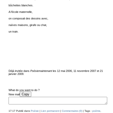
bûchettes blanches.
A l'école maternelle,
on composait des dessins avec,
naïves maisons, girafe ou chat,
un train.
Déjà invitée dans
Poésiemaintenant
les 12 mai 2006, 11 novembre 2007 et 21
janvier 2009.
What do you want to do ?
Copy
New mail
17:17 Publié dans
Poésie
|
Lien permanent
|
Commentaires (0)
| Tags :
poème
,