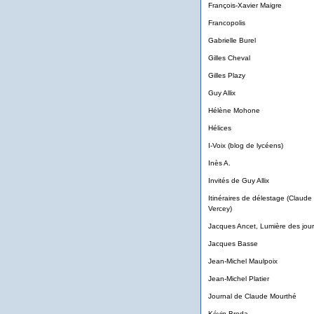
François-Xavier Maigre
Francopolis
Gabrielle Burel
Gilles Cheval
Gilles Plazy
Guy Allix
Hélène Mohone
Hélices
I-Voix (blog de lycéens)
Inès A.
Invités de Guy Allix
Itinéraires de délestage (Claude
Vercey)
Jacques Ancet, Lumière des jour
Jacques Basse
Jean-Michel Maulpoix
Jean-Michel Platier
Journal de Claude Mourthé
Kévin Broda