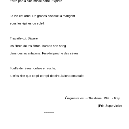
Entre par la plus mince porte. Explore.
La vie est crue. De grands oiseaux la mangent
sous les épines du soleil.
Travaille-toi. Sépare
les fibres de tes fibres, baratte son sang
dans des incantations. Fais-toi proche des sèves.
Touffe de rêves, cellule en ruche,
tu n'es rien que ce pli et repli de circulation ramassée.
Énigmatiques. -
Obsidiane, 1995. - 60 p.
(Prix Supervielle)
* * * * *