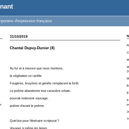
nant
porains d'expression française
N
31/10/2019
R
Chantal Dupuy-Dunier (4)
C
M
M
Au fur et à mesure que nous montons,
2
la végétation se raréfie.
M
Fougères, bruyères et genêts remplacent la forêt.
B
Le poème abandonne tout caractère urbain,
É
pourrait redevenir sauvage,
9
x
p
poème d'avant le poème.
J
Y
Quel but pour l'itinéraire scriptural ?
Voyager à même les lignes