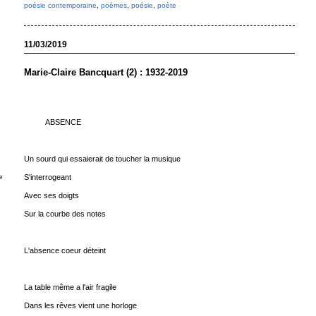
poésie contemporaine
,
poèmes
,
poésie
,
poète
11/03/2019
Marie-Claire Bancquart (2) : 1932-2019
ABSENCE
Un sourd qui essaierait de toucher la musique
e
S'interrogeant
Avec ses doigts
Sur la courbe des notes
L'absence coeur déteint
La table même a l'air fragile
Dans les rêves vient une horloge