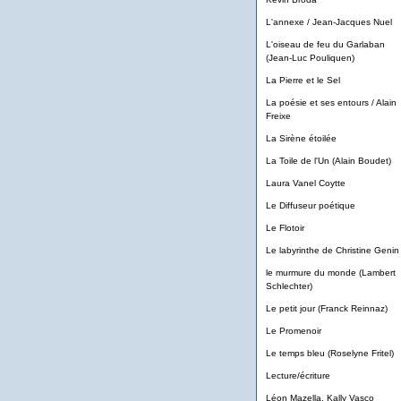
L'annexe / Jean-Jacques Nuel
L'oiseau de feu du Garlaban
(Jean-Luc Pouliquen)
La Pierre et le Sel
La poésie et ses entours / Alain
Freixe
La Sirène étoilée
La Toile de l'Un (Alain Boudet)
Laura Vanel Coytte
Le Diffuseur poétique
Le Flotoir
Le labyrinthe de Christine Genin
le murmure du monde (Lambert
Schlechter)
Le petit jour (Franck Reinnaz)
Le Promenoir
Le temps bleu (Roselyne Fritel)
Lecture/écriture
Léon Mazella, Kally Vasco