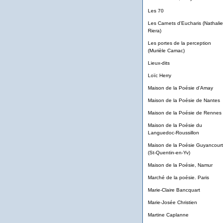
Les 70
Les Carnets d'Eucharis (Nathalie
Riera)
Les portes de la perception
(Murièle Camac)
Lieux-dits
Loïc Herry
Maison de la Poésie d'Amay
Maison de la Poésie de Nantes
Maison de la Poésie de Rennes
Maison de la Poésie du
Languedoc-Roussillon
Maison de la Poésie Guyancourt
(St-Quentin-en-Yv)
Maison de la Poésie, Namur
Marché de la poésie. Paris
Marie-Claire Bancquart
Marie-Josée Christien
Martine Caplanne