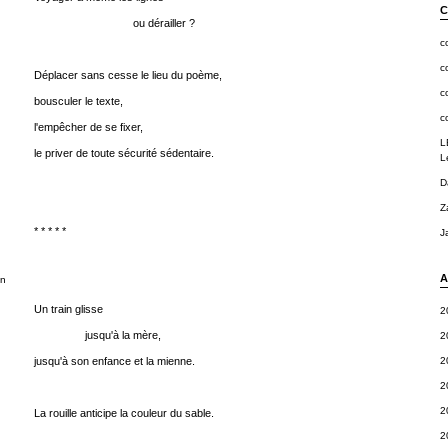
C
ou dérailler ?
c
c
Déplacer sans cesse le lieu du poème,
c
bousculer le texte,
c
l'empêcher de se fixer,
L
le priver de toute sécurité sédentaire.
L
D
Z
* * * * *
J
A
en
Un train glisse
2
jusqu'à la mère,
2
jusqu'à son enfance et la mienne.
2
2
2
La rouille anticipe la couleur du sable.
2