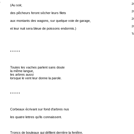
s
2
(Au soir,
2
des pêcheurs feront sécher leurs filets
2
aux montants des wagons, sur quelque voie de garage,
2
et leur nuit sera bleue de poissons endormis.)
T
* * * * *
Toutes les vaches parlent sans doute
la même langue,
les arbres aussi
lorsque le vent leur donne la parole.
* * * * *
Corbeaux écrivant sur fond d'arbres nus
les quatre lettres qu'ils connaissent.
Troncs de bouleaux qui défilent derrière la fenêtre,