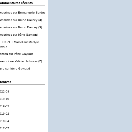
ommentaires récents
orpsrimes
sur
Emmanuelle Sordet
orpsrimes
sur
Bruno Doucey (3)
orpsrimes
sur
Bruno Doucey (3)
orpsrimes
sur
Irène Gayraud
E DIUZET Marcel
sur
Marilyse
eroux
amien
sur
Irène Gayraud
annoni
sur
Valérie Harkness (2)
ane
sur
Irène Gayraud
rchives
022-08
019-10
019-03
019-02
018-04
017-07