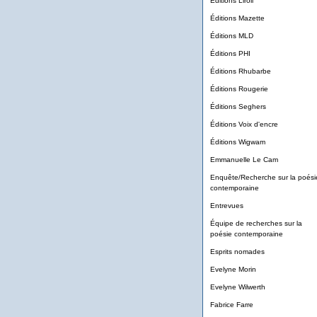
Éditions Liroli
Éditions Mazette
Éditions MLD
Éditions PHI
Éditions Rhubarbe
Éditions Rougerie
Éditions Seghers
Éditions Voix d'encre
Éditions Wigwam
Emmanuelle Le Cam
Enquête/Recherche sur la poési
contemporaine
Entrevues
Équipe de recherches sur la
poésie contemporaine
Esprits nomades
Evelyne Morin
Evelyne Wilwerth
Fabrice Farre