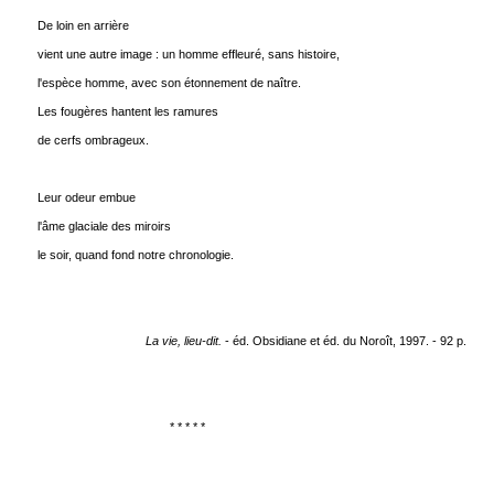
De loin en arrière
vient une autre image : un homme effleuré, sans histoire,
l'espèce homme, avec son étonnement de naître.
Les fougères hantent les ramures
de cerfs ombrageux.
Leur odeur embue
l'âme glaciale des miroirs
le soir, quand fond notre chronologie.
La vie, lieu-dit.
- éd. Obsidiane et éd. du Noroît, 1997. - 92 p.
* * * * *