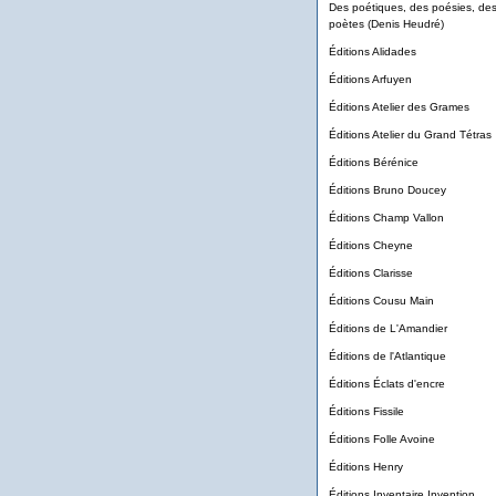
Des poétiques, des poésies, de
poètes (Denis Heudré)
Éditions Alidades
Éditions Arfuyen
Éditions Atelier des Grames
Éditions Atelier du Grand Tétras
Éditions Bérénice
Éditions Bruno Doucey
Éditions Champ Vallon
Éditions Cheyne
Éditions Clarisse
Éditions Cousu Main
Éditions de L'Amandier
Éditions de l'Atlantique
Éditions Éclats d'encre
Éditions Fissile
Éditions Folle Avoine
Éditions Henry
Éditions Inventaire Invention