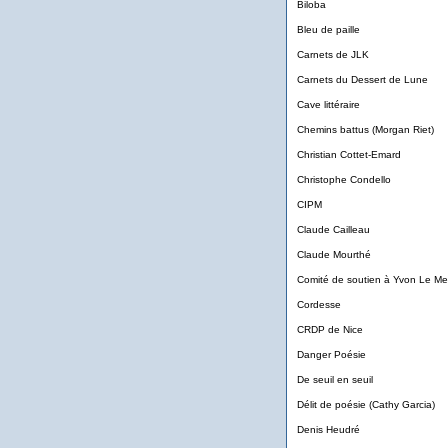
Biloba
Bleu de paille
Carnets de JLK
Carnets du Dessert de Lune
Cave littéraire
Chemins battus (Morgan Riet)
Christian Cottet-Emard
Christophe Condello
CIPM
Claude Cailleau
Claude Mourthé
Comité de soutien à Yvon Le M
Cordesse
CRDP de Nice
Danger Poésie
De seuil en seuil
Délit de poésie (Cathy Garcia)
Denis Heudré