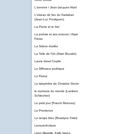
L'annexe / Jean-Jacques Nuel
L'oiseau de feu du Garlaban
(Jean-Luc Pouliquen)
La Pierre et le Sel
La poésie et ses entours / Alain
Freixe
La Sirène étoilée
La Toile de l'Un (Alain Boudet)
Laura Vanel Coytte
Le Diffuseur poétique
Le Flotoir
Le labyrinthe de Christine Genin
le murmure du monde (Lambert
Schlechter)
Le petit jour (Franck Reinnaz)
Le Promenoir
Le temps bleu (Roselyne Fritel)
Lecture/écriture
Léon Mazella, Kally Vasco