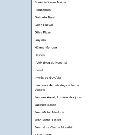
François-Xavier Maigre
Francopolis
Gabrielle Burel
Gilles Cheval
Gilles Plazy
Guy Allix
Hélène Mohone
Hélices
I-Voix (blog de lycéens)
Inès A.
Invités de Guy Allix
Itinéraires de délestage (Claude
Vercey)
Jacques Ancet, Lumière des jours
Jacques Basse
Jean-Michel Maulpoix
Jean-Michel Platier
Journal de Claude Mourthé
Kévin Broda