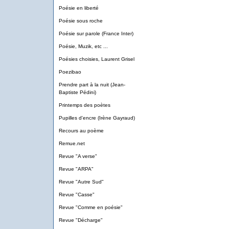
Poésie en liberté
Poésie sous roche
Poésie sur parole (France Inter)
Poésie, Muzik, etc ...
Poésies choisies, Laurent Grisel
Poezibao
Prendre part à la nuit (Jean-
Baptiste Pédini)
Printemps des poètes
Pupilles d'encre (Irène Gayraud)
Recours au poème
Remue.net
Revue "A verse"
Revue "ARPA"
Revue "Autre Sud"
Revue "Casse"
Revue "Comme en poésie"
Revue "Décharge"