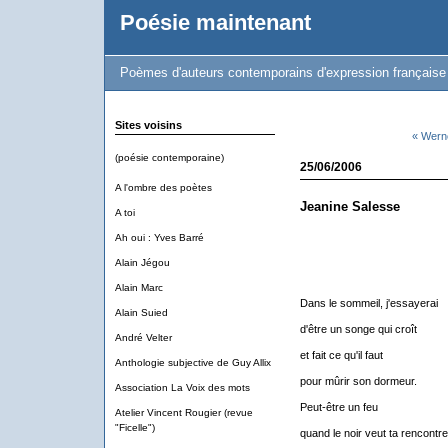
Poésie maintenant
Poèmes d'auteurs contemporains d'expression française
Sites voisins
« Wern
(poésie contemporaine)
25/06/2006
A l'ombre des poètes
Jeanine Salesse
A toi
Ah oui : Yves Barré
Alain Jégou
Alain Marc
Dans le sommeil, j'essayerai
Alain Suied
d'être un songe qui croît
André Velter
et fait ce qu'il faut
Anthologie subjective de Guy Allix
pour mûrir son dormeur.
Association La Voix des mots
Peut-être un feu
Atelier Vincent Rougier (revue
"Ficelle")
quand le noir veut ta rencontre