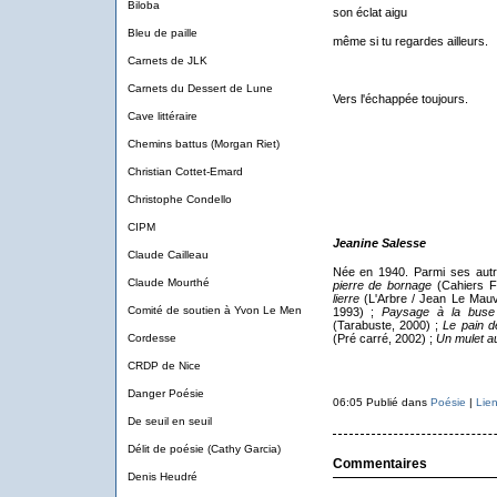
Biloba
son éclat aigu
Bleu de paille
même si tu regardes ailleurs.
Carnets de JLK
Carnets du Dessert de Lune
Vers l'échappée toujours.
Cave littéraire
Chemins battus (Morgan Riet)
Christian Cottet-Emard
Christophe Condello
CIPM
Jeanine Salesse
Claude Cailleau
Née en 1940. Parmi ses autr
Claude Mourthé
pierre de bornage
(Cahiers Fr
lierre
(L'Arbre / Jean Le Mau
Comité de soutien à Yvon Le Men
1993) ;
Paysage à la buse
(Tarabuste, 2000) ;
Le pain d
Cordesse
(Pré carré, 2002) ;
Un mulet au
CRDP de Nice
Danger Poésie
06:05 Publié dans
Poésie
|
Lie
De seuil en seuil
Délit de poésie (Cathy Garcia)
Commentaires
Denis Heudré