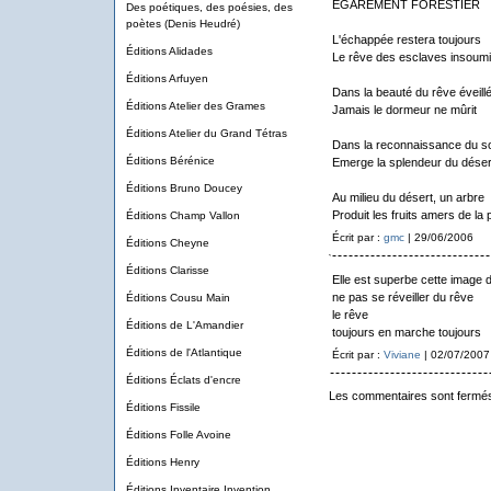
EGAREMENT FORESTIER
Des poétiques, des poésies, des
poètes (Denis Heudré)
L'échappée restera toujours
Éditions Alidades
Le rêve des esclaves insoum
Éditions Arfuyen
Dans la beauté du rêve éveill
Éditions Atelier des Grames
Jamais le dormeur ne mûrit
Éditions Atelier du Grand Tétras
Dans la reconnaissance du s
Éditions Bérénice
Emerge la splendeur du déser
Éditions Bruno Doucey
Au milieu du désert, un arbre
Produit les fruits amers de la
Éditions Champ Vallon
Écrit par :
gmc
| 29/06/2006
Éditions Cheyne
Éditions Clarisse
Elle est superbe cette image
ne pas se réveiller du rêve
Éditions Cousu Main
le rêve
Éditions de L'Amandier
toujours en marche toujours
Éditions de l'Atlantique
Écrit par :
Viviane
| 02/07/2007
Éditions Éclats d'encre
Les commentaires sont fermé
Éditions Fissile
Éditions Folle Avoine
Éditions Henry
Éditions Inventaire Invention