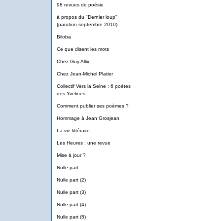
98 revues de poésie
à propos du "Dernier loup"
(parution septembre 2010)
Biloba
Ce que disent les mots
Chez Guy Allix
Chez Jean-Michel Platier
Collectif Vers la Seine : 6 poètes
des Yvelines
Comment publier ses poèmes ?
Hommage à Jean Grosjean
La vie littéraire
Les Heures : une revue
Mise à jour ?
Nulle part
Nulle part (2)
Nulle part (3)
Nulle part (4)
Nulle part (5)