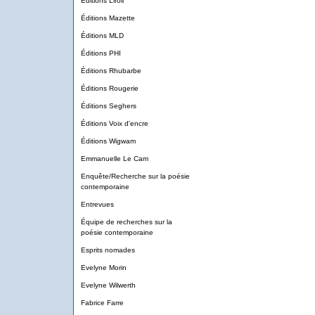
Éditions Liroli
Éditions Mazette
Éditions MLD
Éditions PHI
Éditions Rhubarbe
Éditions Rougerie
Éditions Seghers
Éditions Voix d'encre
Éditions Wigwam
Emmanuelle Le Cam
Enquête/Recherche sur la poésie
contemporaine
Entrevues
Équipe de recherches sur la
poésie contemporaine
Esprits nomades
Evelyne Morin
Evelyne Wilwerth
Fabrice Farre