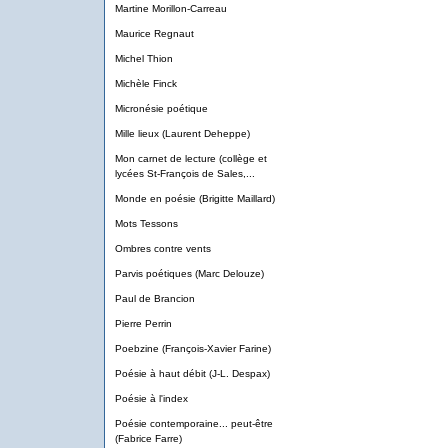
Martine Morillon-Carreau
Maurice Regnaut
Michel Thion
Michèle Finck
Micronésie poétique
Mille lieux (Laurent Deheppe)
Mon carnet de lecture (collège et
lycées St-François de Sales,...
Monde en poésie (Brigitte Maillard)
Mots Tessons
Ombres contre vents
Parvis poétiques (Marc Delouze)
Paul de Brancion
Pierre Perrin
Poebzine (François-Xavier Farine)
Poésie à haut débit (J-L. Despax)
Poésie à l'index
Poésie contemporaine... peut-être
(Fabrice Farre)