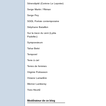
Sérendipité (Corinne Le Lepvrier)
Serge Martin / Ritman
Serge Pey
SGDL Poésie contemporaine
Stéphane Bataillon
Sur la trace du vent (Lydia
Padellec)
Sympoesieum
Tahar Bekri
Temporel
Terre à ciel
Terres de femmes
Virginie Poitrasson
Viviane Lamarlère
Werner Lambersy
Yves Heurté
Modérateur de ce blog