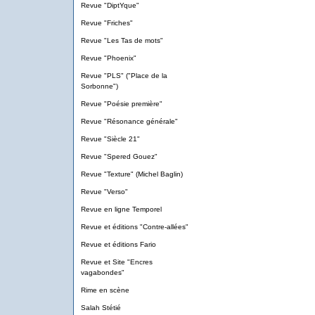
Revue "DiptYque"
Revue "Friches"
Revue "Les Tas de mots"
Revue "Phoenix"
Revue "PLS" ("Place de la
Sorbonne")
Revue "Poésie première"
Revue "Résonance générale"
Revue "Siècle 21"
Revue "Spered Gouez"
Revue "Texture" (Michel Baglin)
Revue "Verso"
Revue en ligne Temporel
Revue et éditions "Contre-allées"
Revue et éditions Fario
Revue et Site "Encres
vagabondes"
Rime en scène
Salah Stétié