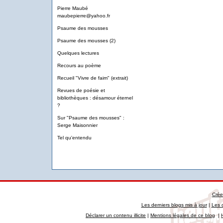
Pierre Maubé
maubepierre@yahoo.fr
Psaume des mousses
Psaume des mousses (2)
Quelques lectures
Recours au poème
Recueil "Vivre de faim" (extrait)
Revues de poésie et
bibliothèques : désamour éternel
?
Sur "Psaume des mousses" :
Serge Maisonnier
Tel qu'entendu
Crée
Les derniers blogs mis à jour
|
Les 
Déclarer un contenu illicite
|
Mentions légales de ce blog
|