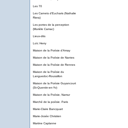
Les 70
Les Carnets d'Eucharis (Nathalie
Riera)
Les portes de la perception
(Murièle Camac)
Lieux-dits
Loïc Herry
Maison de la Poésie d'Amay
Maison de la Poésie de Nantes
Maison de la Poésie de Rennes
Maison de la Poésie du
Languedoc-Roussillon
Maison de la Poésie Guyancourt
(St-Quentin-en-Yv)
Maison de la Poésie, Namur
Marché de la poésie. Paris
Marie-Claire Bancquart
Marie-Josée Christien
Martine Caplanne