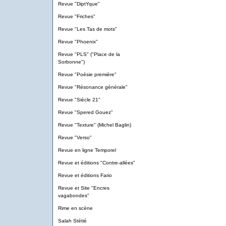
Revue "DiptYque"
Revue "Friches"
Revue "Les Tas de mots"
Revue "Phoenix"
Revue "PLS" ("Place de la
Sorbonne")
Revue "Poésie première"
Revue "Résonance générale"
Revue "Siècle 21"
Revue "Spered Gouez"
Revue "Texture" (Michel Baglin)
Revue "Verso"
Revue en ligne Temporel
Revue et éditions "Contre-allées"
Revue et éditions Fario
Revue et Site "Encres
vagabondes"
Rime en scène
Salah Stétié