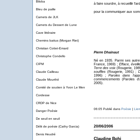
Biloba
à faire sourdre, à recueillir l'ar
Bleu de paille
pour la communiquer aux som
Carnets de JLK
Carnets du Dessert de Lune
Cave littéraire
Chemins battus (Morgan Riet)
Christian Cottet-Emard
Pierre Dhainaut
Christophe Condello
Né en 1935. Parmi ses autre
CIPM
France, 1969) ;
Efface, éveill
Terre des voix
(Rougerie, 198
souffles
(Rougerie, 1991) ;
D
Claude Cailleau
1996) ;
Paroles dans l'app
commencements
(Paroles d
Claude Mourthé
2005).
Comité de soutien à Yvon Le Men
Cordesse
CRDP de Nice
06:05 Publié dans
Poésie
|
Lie
Danger Poésie
De seuil en seuil
20/06/2006
Délit de poésie (Cathy Garcia)
Denis Heudré
Claudine Bohi