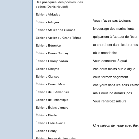
Des poétiques, des poésies, des
poètes (Denis Heudré)
Éditions Alidades
Vous n'avez pas toujours
Éditions Arfuyen
le courage des marins lents
Éditions Atelier des Grames
qui partent à l'assaut de l'écu
Éditions Atelier du Grand Tétras
et cherchent dans les brumes
Éditions Bérénice
où le monde finit
Éditions Bruno Doucey
Vous demeurez à quai
Éditions Champ Vallon
Éditions Cheyne
vos deux mains sur la digue
Éditions Clarisse
vous fermez sagement
Éditions Cousu Main
vos yeux dans les soirs calm
Éditions de L'Amandier
mais vous ne dormez pas
Éditions de l'Atlantique
Vous regardez ailleurs
Éditions Éclats d'encre
Éditions Fissile
Éditions Folle Avoine
Une saison de neige avec thé
.
Éditions Henry
Éditions Inventaire Invention