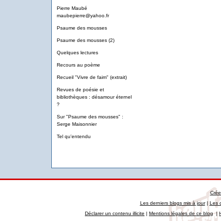
Pierre Maubé
maubepierre@yahoo.fr
Psaume des mousses
Psaume des mousses (2)
Quelques lectures
Recours au poème
Recueil "Vivre de faim" (extrait)
Revues de poésie et
bibliothèques : désamour éternel
?
Sur "Psaume des mousses" :
Serge Maisonnier
Tel qu'entendu
Crée
Les derniers blogs mis à jour
|
Les 
Déclarer un contenu illicite
|
Mentions légales de ce blog
|