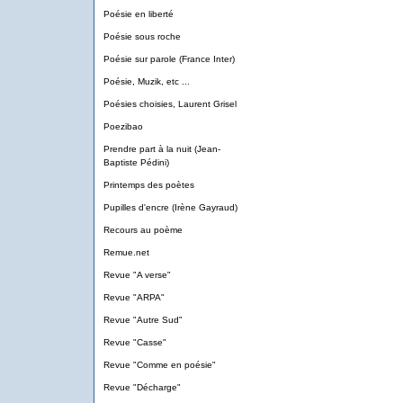
Poésie en liberté
Poésie sous roche
Poésie sur parole (France Inter)
Poésie, Muzik, etc ...
Poésies choisies, Laurent Grisel
Poezibao
Prendre part à la nuit (Jean-
Baptiste Pédini)
Printemps des poètes
Pupilles d'encre (Irène Gayraud)
Recours au poème
Remue.net
Revue "A verse"
Revue "ARPA"
Revue "Autre Sud"
Revue "Casse"
Revue "Comme en poésie"
Revue "Décharge"