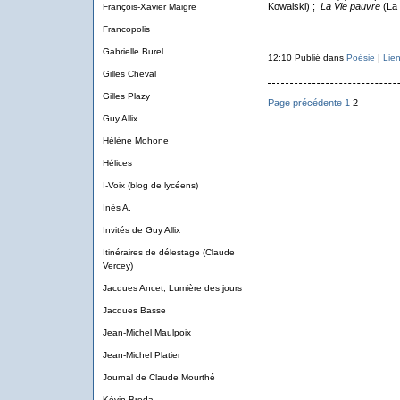
Kowalski) ;
La Vie pauvre
(La 
François-Xavier Maigre
Francopolis
Gabrielle Burel
12:10 Publié dans
Poésie
|
Lie
Gilles Cheval
Gilles Plazy
Page précédente
1
2
Guy Allix
Hélène Mohone
Hélices
I-Voix (blog de lycéens)
Inès A.
Invités de Guy Allix
Itinéraires de délestage (Claude
Vercey)
Jacques Ancet, Lumière des jours
Jacques Basse
Jean-Michel Maulpoix
Jean-Michel Platier
Journal de Claude Mourthé
Kévin Broda