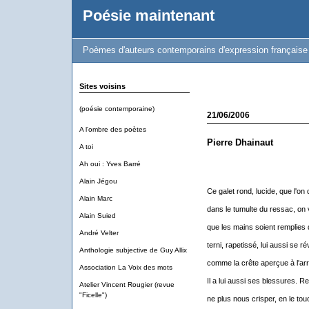
Poésie maintenant
Poèmes d'auteurs contemporains d'expression française
Sites voisins
(poésie contemporaine)
21/06/2006
A l'ombre des poètes
Pierre Dhainaut
A toi
Ah oui : Yves Barré
Alain Jégou
Ce galet rond, lucide, que l'on
Alain Marc
dans le tumulte du ressac, on vo
Alain Suied
que les mains soient remplies d
André Velter
terni, rapetissé, lui aussi se r
Anthologie subjective de Guy Allix
comme la crête aperçue à l'arr
Association La Voix des mots
Il a lui aussi ses blessures. R
Atelier Vincent Rougier (revue
"Ficelle")
ne plus nous crisper, en le t