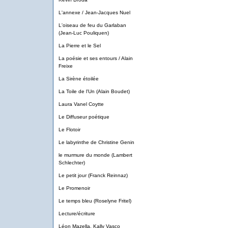
L'annexe / Jean-Jacques Nuel
L'oiseau de feu du Garlaban
(Jean-Luc Pouliquen)
La Pierre et le Sel
La poésie et ses entours / Alain
Freixe
La Sirène étoilée
La Toile de l'Un (Alain Boudet)
Laura Vanel Coytte
Le Diffuseur poétique
Le Flotoir
Le labyrinthe de Christine Genin
le murmure du monde (Lambert
Schlechter)
Le petit jour (Franck Reinnaz)
Le Promenoir
Le temps bleu (Roselyne Fritel)
Lecture/écriture
Léon Mazella, Kally Vasco