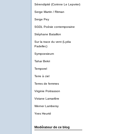
Sérendipité (Corinne Le Lepvrier)
Serge Martin / Ritman
Serge Pey
SGDL Poésie contemporaine
Stéphane Bataillon
Sur la trace du vent (Lydia
Padellec)
Sympoesieum
Tahar Bekri
Temporel
Terre à ciel
Terres de femmes
Virginie Poitrasson
Viviane Lamarlère
Werner Lambersy
Yves Heurté
Modérateur de ce blog