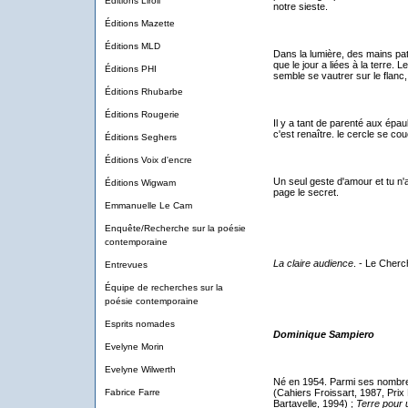
Éditions Liroli
notre sieste.
Éditions Mazette
Éditions MLD
Dans la lumière, des mains pat
que le jour a liées à la terre.
Éditions PHI
semble se vautrer sur le flanc,
Éditions Rhubarbe
Éditions Rougerie
Il y a tant de parenté aux épau
c'est renaître. le cercle se c
Éditions Seghers
Éditions Voix d'encre
Un seul geste d'amour et tu n'
Éditions Wigwam
page le secret.
Emmanuelle Le Cam
Enquête/Recherche sur la poésie
contemporaine
La claire audience
. - Le Cherc
Entrevues
Équipe de recherches sur la
poésie contemporaine
Esprits nomades
Dominique Sampiero
Evelyne Morin
Evelyne Wilwerth
Né en 1954. Parmi ses nombre
Fabrice Farre
(Cahiers Froissart, 1987, Prix
Bartavelle, 1994) ;
Terre pour 