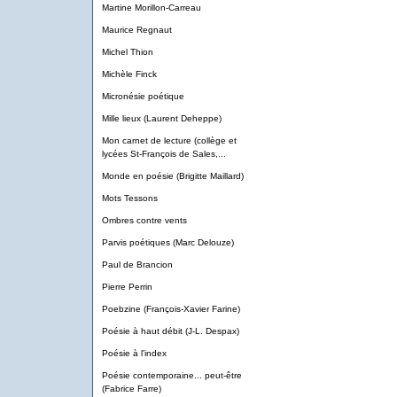
Martine Morillon-Carreau
Maurice Regnaut
Michel Thion
Michèle Finck
Micronésie poétique
Mille lieux (Laurent Deheppe)
Mon carnet de lecture (collège et
lycées St-François de Sales,...
Monde en poésie (Brigitte Maillard)
Mots Tessons
Ombres contre vents
Parvis poétiques (Marc Delouze)
Paul de Brancion
Pierre Perrin
Poebzine (François-Xavier Farine)
Poésie à haut débit (J-L. Despax)
Poésie à l'index
Poésie contemporaine... peut-être
(Fabrice Farre)