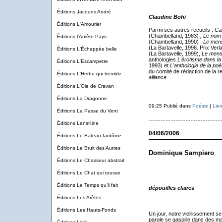
Éditions Jacques André
Claudine Bohi
Éditions L'Amourier
Parmi ses autres recueils :
Car
(Chambelland, 1983)
; Le nom
Éditions l'Arrière-Pays
(Chambelland, 1990) ;
Le mens
(La Bartavelle, 1998. Prix Ver
Éditions L'Échappée belle
(La Bartavelle, 1999),
Le menso
anthologies
L'érotisme dans la
Éditions L'Escampette
1993) et
L'anthologie de la poé
du comité de rédaction de la 
Éditions L'Herbe qui tremble
alliance
.
Éditions L'Oie de Cravan
Éditions La Dragonne
09:25 Publié dans
Poésie
|
Lie
Éditions La Passe du Vent
Éditions LansKine
04/06/2006
Éditions Le Bateau fantôme
Éditions Le Bruit des Autres
Dominique Sampiero
Éditions Le Chasseur abstrait
Éditions Le Chat qui tousse
Éditions Le Temps qu'il fait
dépouilles claires
Éditions Les Arêtes
Éditions Les Hauts-Fonds
Un jour, notre vieillissement s
parole se gaspille dans des m