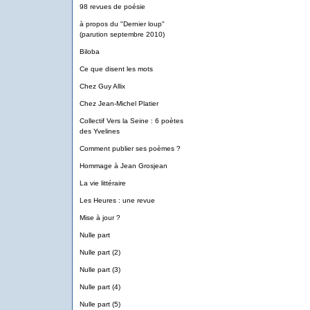
98 revues de poésie
à propos du "Dernier loup"
(parution septembre 2010)
Biloba
Ce que disent les mots
Chez Guy Allix
Chez Jean-Michel Platier
Collectif Vers la Seine : 6 poètes
des Yvelines
Comment publier ses poèmes ?
Hommage à Jean Grosjean
La vie littéraire
Les Heures : une revue
Mise à jour ?
Nulle part
Nulle part (2)
Nulle part (3)
Nulle part (4)
Nulle part (5)