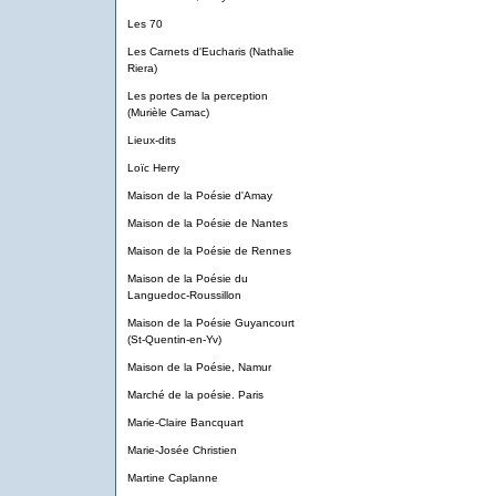
Les 70
Les Carnets d'Eucharis (Nathalie
Riera)
Les portes de la perception
(Murièle Camac)
Lieux-dits
Loïc Herry
Maison de la Poésie d'Amay
Maison de la Poésie de Nantes
Maison de la Poésie de Rennes
Maison de la Poésie du
Languedoc-Roussillon
Maison de la Poésie Guyancourt
(St-Quentin-en-Yv)
Maison de la Poésie, Namur
Marché de la poésie. Paris
Marie-Claire Bancquart
Marie-Josée Christien
Martine Caplanne