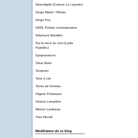
Sérendipité (Corinne Le Lepvrier)
Serge Martin / Ritman
Serge Pey
SGDL Poésie contemporaine
Stéphane Bataillon
Sur la trace du vent (Lydia
Padellec)
Sympoesieum
Tahar Bekri
Temporel
Terre à ciel
Terres de femmes
Virginie Poitrasson
Viviane Lamarlère
Werner Lambersy
Yves Heurté
Modérateur de ce blog