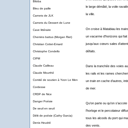
Biloba
le large démâté, la voile raval
Bleu de paille
la ville.
Carnets de JLK
Carnets du Dessert de Lune
On croise à Matabiau les train
Cave littéraire
un vacarme d'horizons qui fait 
Chemins battus (Morgan Riet)
jusqu'aux cœurs sales d'attent
Christian Cottet-Emard
défaits.
Christophe Condello
CIPM
Claude Cailleau
Dans la tranchée des voies au
Claude Mourthé
les rails et les rames cherchent
Comité de soutien à Yvon Le Men
un train en cache d'autres, in
Cordesse
de mer.
CRDP de Nice
Danger Poésie
Qu'on parte ou qu'on s'accote 
De seuil en seuil
l'horloge et le percolateur dif
Délit de poésie (Cathy Garcia)
tous les alcools du port qui ma
Denis Heudré
des vents.