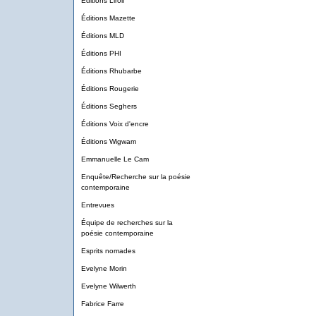
Éditions Liroli
Éditions Mazette
Éditions MLD
Éditions PHI
Éditions Rhubarbe
Éditions Rougerie
Éditions Seghers
Éditions Voix d'encre
Éditions Wigwam
Emmanuelle Le Cam
Enquête/Recherche sur la poésie
contemporaine
Entrevues
Équipe de recherches sur la
poésie contemporaine
Esprits nomades
Evelyne Morin
Evelyne Wilwerth
Fabrice Farre