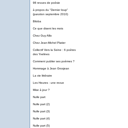
98 revues de poésie
à propos du "Dernier loup"
(parution septembre 2010)
Biloba
Ce que disent les mots
Chez Guy Allix
Chez Jean-Michel Platier
Collectif Vers la Seine : 6 poètes
des Yvelines
Comment publier ses poèmes ?
Hommage à Jean Grosjean
La vie littéraire
Les Heures : une revue
Mise à jour ?
Nulle part
Nulle part (2)
Nulle part (3)
Nulle part (4)
Nulle part (5)