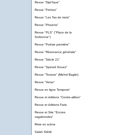
Revue "DiptYque"
Revue "Friches"
Revue "Les Tas de mots"
Revue "Phoenix"
Revue "PLS" ("Place de la
Sorbonne")
Revue "Poésie première"
Revue "Résonance générale"
Revue "Siècle 21"
Revue "Spered Gouez"
Revue "Texture" (Michel Baglin)
Revue "Verso"
Revue en ligne Temporel
Revue et éditions "Contre-allées"
Revue et éditions Fario
Revue et Site "Encres
vagabondes"
Rime en scène
Salah Stétié