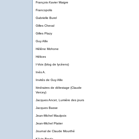
François-Xavier Maigre
Francopolis
Gabrielle Burel
Gilles Cheval
Gilles Plazy
Guy Allix
Hélène Mohone
Hélices
I-Voix (blog de lycéens)
Inès A.
Invités de Guy Allix
Itinéraires de délestage (Claude
Vercey)
Jacques Ancet, Lumière des jours
Jacques Basse
Jean-Michel Maulpoix
Jean-Michel Platier
Journal de Claude Mourthé
Kévin Broda