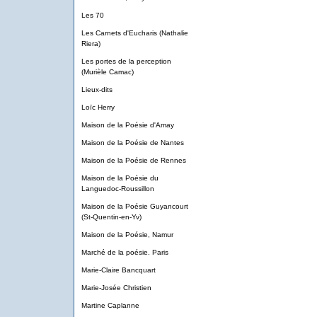
Les 70
Les Carnets d'Eucharis (Nathalie
Riera)
Les portes de la perception
(Murièle Camac)
Lieux-dits
Loïc Herry
Maison de la Poésie d'Amay
Maison de la Poésie de Nantes
Maison de la Poésie de Rennes
Maison de la Poésie du
Languedoc-Roussillon
Maison de la Poésie Guyancourt
(St-Quentin-en-Yv)
Maison de la Poésie, Namur
Marché de la poésie. Paris
Marie-Claire Bancquart
Marie-Josée Christien
Martine Caplanne