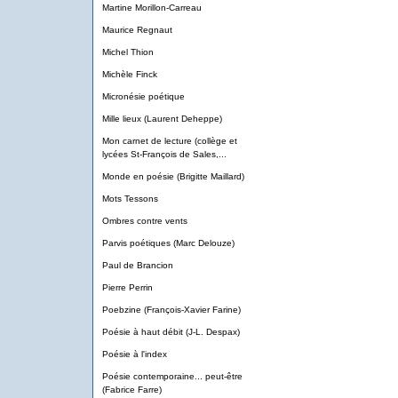
Martine Morillon-Carreau
Maurice Regnaut
Michel Thion
Michèle Finck
Micronésie poétique
Mille lieux (Laurent Deheppe)
Mon carnet de lecture (collège et
lycées St-François de Sales,...
Monde en poésie (Brigitte Maillard)
Mots Tessons
Ombres contre vents
Parvis poétiques (Marc Delouze)
Paul de Brancion
Pierre Perrin
Poebzine (François-Xavier Farine)
Poésie à haut débit (J-L. Despax)
Poésie à l'index
Poésie contemporaine... peut-être
(Fabrice Farre)