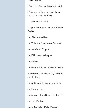
L'annexe / Jean-Jacques Nuel
L'oiseau de feu du Garlaban
(Jean-Luc Pouliquen)
La Pierre et le Sel
La poésie et ses entours / Alain
Freixe
La Sirène étoilée
La Toile de l'Un (Alain Boudet)
Laura Vanel Coytte
Le Diffuseur poétique
Le Flotoir
Le labyrinthe de Christine Genin
le murmure du monde (Lambert
Schlechter)
Le petit jour (Franck Reinnaz)
Le Promenoir
Le temps bleu (Roselyne Fritel)
Lecture/écriture
Léon Mazella, Kally Vasco