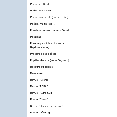
Poésie en liberté
Poésie sous roche
Poésie sur parole (France Inter)
Poésie, Muzik, etc ...
Poésies choisies, Laurent Grisel
Poezibao
Prendre part à la nuit (Jean-
Baptiste Pédini)
Printemps des poètes
Pupilles d'encre (Irène Gayraud)
Recours au poème
Remue.net
Revue "A verse"
Revue "ARPA"
Revue "Autre Sud"
Revue "Casse"
Revue "Comme en poésie"
Revue "Décharge"