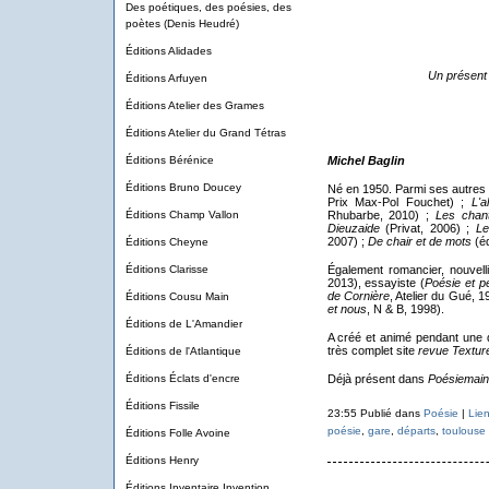
Des poétiques, des poésies, des
poètes (Denis Heudré)
Éditions Alidades
Un présent 
Éditions Arfuyen
Éditions Atelier des Grames
Éditions Atelier du Grand Tétras
Éditions Bérénice
Michel Baglin
Éditions Bruno Doucey
Né en 1950. Parmi ses autres 
Prix Max-Pol Fouchet) ;
L'a
Éditions Champ Vallon
Rhubarbe, 2010) ;
Les chan
Dieuzaide
(Privat, 2006) ;
Le
2007) ;
De chair et de mots
(éd
Éditions Cheyne
Éditions Clarisse
Également romancier, nouvelli
2013), essayiste (
Poésie et p
de Cornière
, Atelier du Gué, 1
Éditions Cousu Main
et nous
, N & B, 1998).
Éditions de L'Amandier
A créé et animé pendant une 
très complet site
revue
Textur
Éditions de l'Atlantique
Éditions Éclats d'encre
Déjà présent dans
Poésiemain
Éditions Fissile
23:55 Publié dans
Poésie
|
Lie
poésie
,
gare
,
départs
,
toulouse
Éditions Folle Avoine
Éditions Henry
Éditions Inventaire Invention