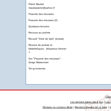
Pierre Maubé
maubepierre@yahoo.fr
Psaume des mousses
Psaume des mousses (2)
Quelques lectures
Recours au poème
Recueil "Vivre de faim" (extrait)
Revues de poésie et
bibliothèques : désamour éternel
?
Sur "Psaume des mousses" :
Serge Maisonnier
Tel qu'entendu
Crée
Les derniers blogs mis à jour
|
Les 
Déclarer un contenu illicite
|
Mentions légales de ce blog
|