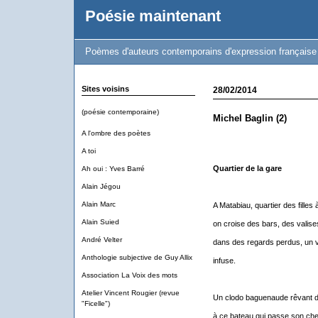
Poésie maintenant
Poèmes d'auteurs contemporains d'expression française
Sites voisins
28/02/2014
(poésie contemporaine)
Michel Baglin (2)
A l'ombre des poètes
A toi
Quartier de la gare
Ah oui : Yves Barré
Alain Jégou
Alain Marc
A Matabiau, quartier des filles 
Alain Suied
on croise des bars, des valises
André Velter
dans des regards perdus, un v
Anthologie subjective de Guy Allix
infuse.
Association La Voix des mots
Atelier Vincent Rougier (revue
Un clodo baguenaude rêvant d
"Ficelle")
à ce bateau qui passe son chem