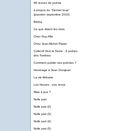
98 revues de poésie
à propos du "Dernier loup"
(parution septembre 2010)
Biloba
Ce que disent les mots
Chez Guy Allix
Chez Jean-Michel Platier
Collectif Vers la Seine : 6 poètes
des Yvelines
Comment publier ses poèmes ?
Hommage à Jean Grosjean
La vie littéraire
Les Heures : une revue
Mise à jour ?
Nulle part
Nulle part (2)
Nulle part (3)
Nulle part (4)
Nulle part (5)