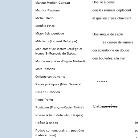
Une île à peine
Martine Morillon-Carreau
que les remous déplacent
Maurice Regnaut
Michel Thion
et que les crues chavirent
Michèle Finck
Micronésie poétique
Une langue de sable
Mille lieux (Laurent Deheppe)
sa coulée de lumière
Mon carnet de lecture (collège et
qui abandonne en douce
lycées St-François de Sales,...
des bouteilles à la mer
Monde en poésie (Brigitte Maillard)
Mots Tessons
Ombres contre vents
* * * * *
Parvis poétiques (Marc Delouze)
Paul de Brancion
Pierre Perrin
L'attrape-rêves
Poebzine (François-Xavier Farine)
Poésie à haut débit (J-L. Despax)
j'ai besoin d'un
Poésie à l'index
pour atteindre l
Poésie contemporaine... peut-être
(Fabrice Farre)