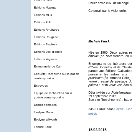
Éditions Liroli
Parler entre eux, dit un ange,
Éditions Mazette
Ce serait par le violoncelle.
Éditions MLD
Éditions PHI
Éditions Rhubarbe
Éditions Rougerie
Michèle Finck
Éditions Seghers
Éditions Voix d'encre
Née en 1960. Deux autres re
éblouïe
(éd. Voix d'encre, 2007
Éditions Wigwam
Enseignante de littérature co
Emmanuelle Le Cam
d'Yves Bonnefoy et de Claude 
parues aux éditions Galaade en
Enquête/Recherche sur la poésie
poésie et les autres arts 
provisoire
(éd. Armand Colin, 
contemporaine
vorrei : essai de poétique d
poètes : "si tu veux voir, écout
Entrevues
Déjà invitée sur
Poésiemainten
Équipe de recherches sur la
29 septembre 2012.
poésie contemporaine
Son site (lien ci-contre) : http:/
Esprits nomades
23:28 Publié dans
Poésie
|
Lie
Evelyne Morin
poésie
Evelyne Wilwerth
Fabrice Farre
15/03/2015