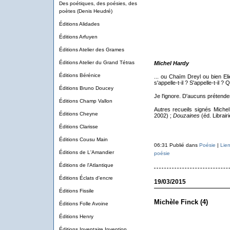
Des poétiques, des poésies, des
poètes (Denis Heudré)
Éditions Alidades
Éditions Arfuyen
Éditions Atelier des Grames
Éditions Atelier du Grand Tétras
Michel Hardy
Éditions Bérénice
... ou Chaïm Dreyl ou bien 
s'appelle-t-il ? S'appelle-t-il ? 
Éditions Bruno Doucey
Je l'ignore. D'aucuns prétenden
Éditions Champ Vallon
Autres recueils signés Miche
Éditions Cheyne
2002) ;
Douzaines
(éd. Librair
Éditions Clarisse
Éditions Cousu Main
06:31 Publié dans
Poésie
|
Lie
Éditions de L'Amandier
poésie
Éditions de l'Atlantique
Éditions Éclats d'encre
19/03/2015
Éditions Fissile
Michèle Finck (4)
Éditions Folle Avoine
Éditions Henry
Éditions Inventaire Invention