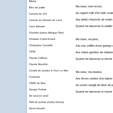
Biloba
Ma sœur, mon erreur,
Bleu de paille
Au regard voilé d'un haïk coul
Carnets de JLK
Aux pieds chaussés de mules 
Carnets du Dessert de Lune
Quand me laisseras-tu oublier
Cave littéraire
Chemins battus (Morgan Riet)
Christian Cottet-Emard
Ma sœur, ma peur,
Christophe Condello
A la voix coiffée d'une guimpe 
CIPM
Aux mains gantées de mitaines
Claude Cailleau
Quand me laisseras-tu dormir
Claude Mourthé
Comité de soutien à Yvon Le Men
Ma sœur, ma douleur,
Cordesse
Aux lèvres ceintes d'un baiser
CRDP de Nice
Au ventre sanglé de désir de 
Danger Poésie
Quand me laisseras-tu mourir
De seuil en seuil
Délit de poésie (Cathy Garcia)
Denis Heudré