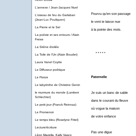
L'annexe / Jean-Jacques Nuel
Pourvu qu'en son passage
L'oiseau de feu du Garlaban
(Jean-Luc Pouliquen)
le vent te laisse nue
La Pierre et le Sel
à la pointe des mots.
La poésie et ses entours / Alain
Freixe
La Sirène étoilée
* * * * *
La Toile de l'Un (Alain Boudet)
Laura Vanel Coytte
Le Diffuseur poétique
Paternelle
Le Flotoir
Le labyrinthe de Christine Genin
le murmure du monde (Lambert
Je suis un banc de sable
Schlechter)
dans le courant du fleuve
Le petit jour (Franck Reinnaz)
où vogue la maison
Le Promenoir
de votre enfance
Le temps bleu (Roselyne Fritel)
Lecture/écriture
Pas une digue
Léon Mazella, Kally Vasco