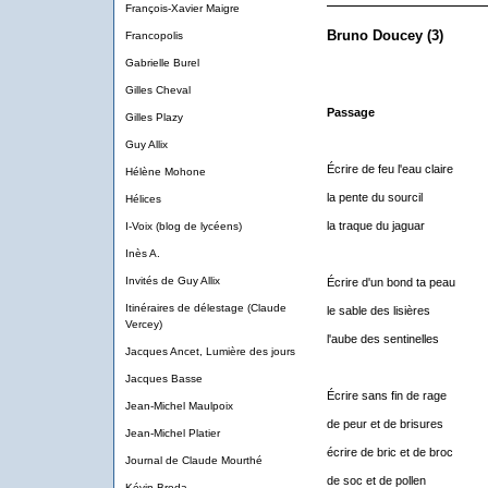
François-Xavier Maigre
Bruno Doucey (3)
Francopolis
Gabrielle Burel
Gilles Cheval
Passage
Gilles Plazy
Guy Allix
Écrire de feu l'eau claire
Hélène Mohone
la pente du sourcil
Hélices
la traque du jaguar
I-Voix (blog de lycéens)
Inès A.
Invités de Guy Allix
Écrire d'un bond ta peau
Itinéraires de délestage (Claude
le sable des lisières
Vercey)
l'aube des sentinelles
Jacques Ancet, Lumière des jours
Jacques Basse
Écrire sans fin de rage
Jean-Michel Maulpoix
de peur et de brisures
Jean-Michel Platier
écrire de bric et de broc
Journal de Claude Mourthé
de soc et de pollen
Kévin Broda