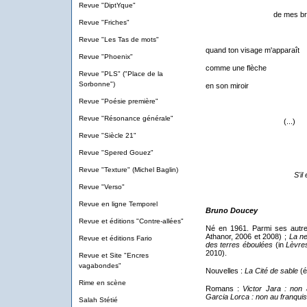
Revue "DiptYque"
de mes bra
Revue "Friches"
Revue "Les Tas de mots"
quand ton visage m'apparaît
Revue "Phoenix"
comme une flèche
Revue "PLS" ("Place de la
Sorbonne")
en son miroir
Revue "Poésie première"
Revue "Résonance générale"
(...)
Revue "Siècle 21"
Revue "Spered Gouez"
Revue "Texture" (Michel Baglin)
S'il
Revue "Verso"
Revue en ligne Temporel
Bruno Doucey
Revue et éditions "Contre-allées"
Né en 1961. Parmi ses autr
Athanor, 2006 et 2008) ;
La n
Revue et éditions Fario
des terres éboulées
(in
Lèvre
2010).
Revue et Site "Encres
vagabondes"
Nouvelles :
L
a Cité de sable
(
é
Rime en scène
Romans :
Victor Jara : non 
Garcia Lorca : non au franqu
Salah Stétié