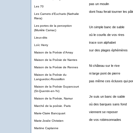
pas un moulin
Les 70
dont l'eau ferait tourner les p
Les Carnets d'Eucharis (Nathalie
Riera)
Les portes de la perception
Un simple banc de sable
(Murièle Camac)
où le courlis de vos rires
Lieux-dits
trace son alphabet
Loïc Herry
sur des plages éphémères
Maison de la Poésie d'Amay
Maison de la Poésie de Nantes
Ni château sur le rive
Maison de la Poésie de Rennes
ni large pont de pierre
Maison de la Poésie du
Languedoc-Roussillon
pas même ces écluses qui por
Maison de la Poésie Guyancourt
(St-Quentin-en-Yv)
Je suis un banc de sable
Maison de la Poésie, Namur
où des barques sans fond
Marché de la poésie. Paris
viennent se reposer
Marie-Claire Bancquart
de vos robinsonnades
Marie-Josée Christien
Martine Caplanne