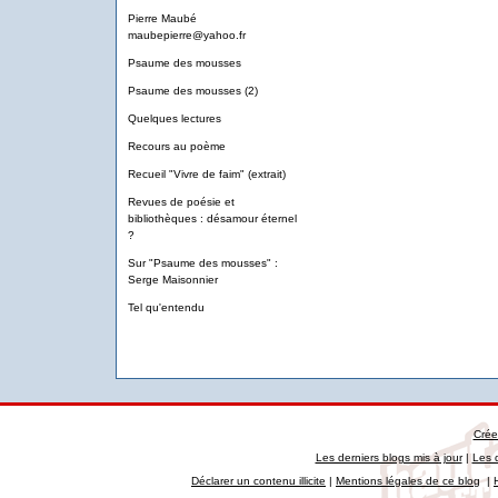
Pierre Maubé
maubepierre@yahoo.fr
Psaume des mousses
Psaume des mousses (2)
Quelques lectures
Recours au poème
Recueil "Vivre de faim" (extrait)
Revues de poésie et
bibliothèques : désamour éternel
?
Sur "Psaume des mousses" :
Serge Maisonnier
Tel qu'entendu
Crée
Les derniers blogs mis à jour
|
Les 
Déclarer un contenu illicite
|
Mentions légales de ce blog
|