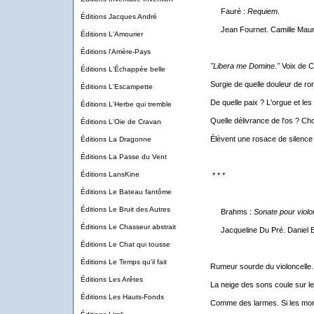
Fauré :
Requiem
.
Éditions Jacques André
Jean Fournet. Camille Maur
Éditions L'Amourier
Éditions l'Arrière-Pays
"Libera me Domine."
Voix de C
Éditions L'Échappée belle
Surgie de quelle douleur de ron
Éditions L'Escampette
De quelle paix ? L'orgue et le
Éditions L'Herbe qui tremble
Quelle délivrance de l'os ? C
Éditions L'Oie de Cravan
Élèvent une rosace de silence 
Éditions La Dragonne
Éditions La Passe du Vent
Éditions LansKine
* * *
Éditions Le Bateau fantôme
Éditions Le Bruit des Autres
Brahms :
Sonate pour violon
Éditions Le Chasseur abstrait
Jacqueline Du Pré. Daniel B
Éditions Le Chat qui tousse
Éditions Le Temps qu'il fait
Rumeur sourde du violoncelle.
Éditions Les Arêtes
La neige des sons coule sur le
Éditions Les Hauts-Fonds
Comme des larmes. Si les mor