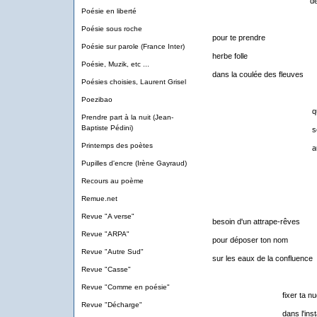
de ton en
Poésie en liberté
Poésie sous roche
pour te prendre
Poésie sur parole (France Inter)
herbe folle
Poésie, Muzik, etc ...
dans la coulée des fleuves
Poésies choisies, Laurent Grisel
Poezibao
quand des ois
Prendre part à la nuit (Jean-
Baptiste Pédini)
secouent le
Printemps des poètes
au-dessus de
Pupilles d'encre (Irène Gayraud)
Recours au poème
Remue.net
Revue "A verse"
besoin d'un attrape-rêves
Revue "ARPA"
pour déposer ton nom
Revue "Autre Sud"
sur les eaux de la confluence
Revue "Casse"
Revue "Comme en poésie"
fixer ta nudi
Revue "Décharge"
dans l'insta