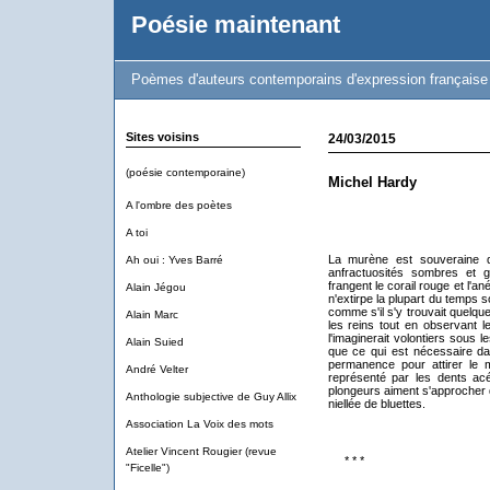
Poésie maintenant
Poèmes d'auteurs contemporains d'expression française
Sites voisins
24/03/2015
(poésie contemporaine)
Michel Hardy
A l'ombre des poètes
A toi
La murène est souveraine d
Ah oui : Yves Barré
anfractuosités sombres et g
frangent le corail rouge et l'
Alain Jégou
n'extirpe la plupart du temps so
comme s'il s'y trouvait quelqu
Alain Marc
les reins tout en observant l
l'imaginerait volontiers sous 
Alain Suied
que ce qui est nécessaire dan
permanence pour attirer le 
André Velter
représenté par les dents acé
plongeurs aiment s'approcher 
Anthologie subjective de Guy Allix
niellée de bluettes.
Association La Voix des mots
Atelier Vincent Rougier (revue
* * *
"Ficelle")