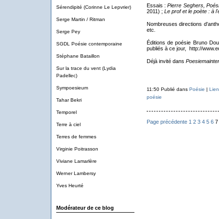
Essais :
Pierre Seghers, Poésie 
Sérendipité (Corinne Le Lepvrier)
2011) ;
Le prof et le poète : à l
Serge Martin / Ritman
Nombreuses directions d'antho
etc.
Serge Pey
Éditions de poésie Bruno Dou
SGDL Poésie contemporaine
publiés à ce jour, http://www.
Stéphane Bataillon
Déjà invité dans
Poesiemainte
Sur la trace du vent (Lydia
Padellec)
Sympoesieum
11:50 Publié dans
Poésie
|
Lie
poésie
Tahar Bekri
Temporel
Page précédente
1
2
3
4
5
6
7
Terre à ciel
Terres de femmes
Virginie Poitrasson
Viviane Lamarlère
Werner Lambersy
Yves Heurté
Modérateur de ce blog