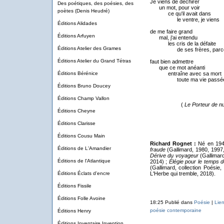
Je viens de déchirer
Des poétiques, des poésies, des
un mot, pour voir
poètes (Denis Heudré)
ce qu'il avait dans
le ventre, je viens
Éditions Alidades
de me faire grand
Éditions Arfuyen
mal, j'ai entendu
les cris de la défaite
Éditions Atelier des Grames
de ses frères, parce q
Éditions Atelier du Grand Tétras
faut bien admettre
que ce mot anéanti
Éditions Bérénice
entraîne avec sa mort
toute ma vie passée
Éditions Bruno Doucey
Éditions Champ Vallon
(
Le Porteur de n
Éditions Cheyne
Éditions Clarisse
Éditions Cousu Main
Richard Rognet :
Né en 1942
Éditions de L'Amandier
fraude
(Gallimard, 1980, 1997
Dérive du voyageur
(Gallimar
Éditions de l'Atlantique
2014) ;
Élégie pour le temps d
(Gallimard, collection Poésie
Éditions Éclats d'encre
L'Herbe qui tremble, 2018).
Éditions Fissile
Éditions Folle Avoine
18:25 Publié dans
Poésie
|
Lie
poésie contemporaine
Éditions Henry
Éditions Inventaire Invention