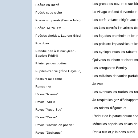
Les grenades ouvertes sur l'ét
Poésie en liberté
Le visage enfumé du vendeur 
Poésie sous roche
Les cerfs-volants dirigés aux s
Poésie sur parole (France Inter)
Les lacs cuivrés les arbres éc
Poésie, Muzik, etc ...
Poésies choisies, Laurent Grisel
Les façades en miroirs et les
Poezibao
Les policiers impassibles et l
Prendre part à la nuit (Jean-
Les cyclopousses les rabatteu
Baptiste Pédini)
Qui vous touchent et disent 
Printemps des poètes
Les arrogantes Bentley
Pupilles d'encre (Irène Gayraud)
Les militaires de faction parfa
Recours au poème
Je vois
Remue.net
Les avenues les ruelles les re
Revue "A verse"
Je respire les gaz d'échappem
Revue "ARPA"
Les relents d'égouts et
Revue "Autre Sud"
L'odeur de la patate douce ch
Revue "Casse"
Même les appels les éclats de 
Revue "Comme en poésie"
Par la nuit et je la sens aussi
Revue "Décharge"