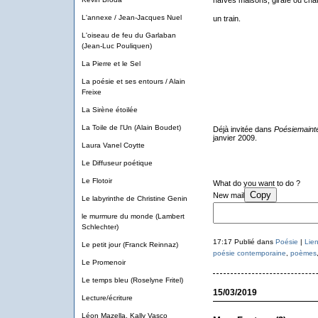
naïves maisons, girafe ou chat
L'annexe / Jean-Jacques Nuel
un train.
L'oiseau de feu du Garlaban
(Jean-Luc Pouliquen)
La Pierre et le Sel
La poésie et ses entours / Alain
Freixe
La Sirène étoilée
La Toile de l'Un (Alain Boudet)
Déjà invitée dans
Poésiemaint
janvier 2009.
Laura Vanel Coytte
Le Diffuseur poétique
Le Flotoir
What do you want to do ?
Copy
New mail
Le labyrinthe de Christine Genin
le murmure du monde (Lambert
Schlechter)
17:17 Publié dans
Poésie
|
Lie
Le petit jour (Franck Reinnaz)
poésie contemporaine
,
poèmes
Le Promenoir
Le temps bleu (Roselyne Fritel)
15/03/2019
Lecture/écriture
Léon Mazella, Kally Vasco