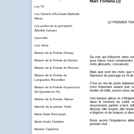
Marc Fontana (3)
Les 70
Les Carnets d'Eucharis (Nathalie
Riera)
LE PREMIER TR
Les portes de la perception
(Murièle Camac)
Lieux-dits
Loïc Herry
Maison de la Poésie d'Amay
Sa voix qui trébuche dans ma
Maison de la Poésie de Nantes
pour mieux nous comprendre no
mots glissants, concassés
Maison de la Poésie de Rennes
Mais que sont les mots que so
Maison de la Poésie du
l'épreuve du passage se rit de 
Languedoc-Roussillon
C'est un rire de porte battante
n'est important autant que s
Maison de la Poésie Guyancourt
fonder de bâtir, avons-nous ta
(St-Quentin-en-Yv)
Une barque glisse et s'éloign
Maison de la Poésie, Namur
dans le moment du soleil, nu
mouvement, parfois si lent, te
Marché de la poésie. Paris
dissout, elle respire, elle res
si légères et de braises si de
Marie-Claire Bancquart
Nous avons l'impatience ailée
Marie-Josée Christien
premier mot.
Martine Caplanne