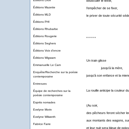
Éditions Liroli
bousculer le texte,
Éditions Mazette
l'empêcher de se fixer,
Éditions MLD
le priver de toute sécurité séde
Éditions PHI
Éditions Rhubarbe
Éditions Rougerie
* * * * *
Éditions Seghers
Éditions Voix d'encre
Éditions Wigwam
Un train glisse
Emmanuelle Le Cam
jusqu'à la mère,
Enquête/Recherche sur la poésie
jusqu'à son enfance et la mien
contemporaine
Entrevues
La rouille anticipe la couleur du
Équipe de recherches sur la
poésie contemporaine
Esprits nomades
(Au soir,
Evelyne Morin
des pêcheurs feront sécher leu
Evelyne Wilwerth
aux montants des wagons, sur
Fabrice Farre
et leur nuit sera bleue de poi