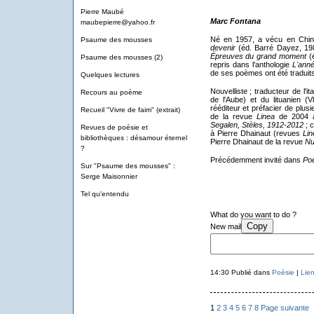
Pierre Maubé
Marc Fontana
maubepierre@yahoo.fr
Né en 1957, a vécu en Chin
Psaume des mousses
devenir
(éd. Barré Dayez, 19
Épreuves du grand moment
(é
Psaume des mousses (2)
repris dans l'anthologie
L'ann
de ses poèmes ont été traduits 
Quelques lectures
Nouvelliste ; traducteur de l'it
Recours au poème
de l'Aube) et du lituanien (V
rééditeur et préfacier de plus
Recueil "Vivre de faim" (extrait)
de la revue
Linea
de 2004 à 
Segalen, Stèles, 1912-2012
; c
Revues de poésie et
à Pierre Dhainaut (revues
Lin
bibliothèques : désamour éternel
Pierre Dhainaut de la revue
Nu
?
Précédemment invité dans
Poé
Sur "Psaume des mousses" :
Serge Maisonnier
Tel qu'entendu
What do you want to do ?
Copy
New mail
14:30 Publié dans
Poésie
|
Lie
1
2
3
4
5
6
7
8
Page suivante