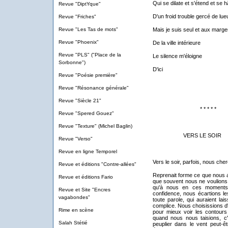
Qui se dilate et s'étend et se h
Revue "DiptYque"
D'un froid trouble gercé de lue
Revue "Friches"
Revue "Les Tas de mots"
Mais je suis seul et aux marge
Revue "Phoenix"
De la ville intérieure
Revue "PLS" ("Place de la
Le silence m'éloigne
Sorbonne")
D'ici
Revue "Poésie première"
Revue "Résonance générale"
Revue "Siècle 21"
* * * * *
Revue "Spered Gouez"
Revue "Texture" (Michel Baglin)
VERS LE SOIR
Revue "Verso"
Revue en ligne Temporel
Vers le soir, parfois, nous ch
Revue et éditions "Contre-allées"
Reprenait forme ce que nous av
Revue et éditions Fario
que souvent nous ne voulions p
qu'à nous en ces moments
Revue et Site "Encres
confidence, nous écartions les
vagabondes"
toute parole, qui auraient la
complice. Nous choisissions d
Rime en scène
pour mieux voir les contours 
quand nous nous taisions, c
Salah Stétié
peuplier dans le vent peut-ê