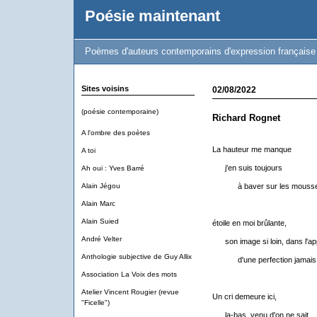
Poésie maintenant
Poèmes d'auteurs contemporains d'expression française
Sites voisins
02/08/2022
(poésie contemporaine)
Richard Rognet
A l'ombre des poètes
La hauteur me manque
A toi
j'en suis toujours
Ah oui : Yves Barré
Alain Jégou
à baver sur les mousse
Alain Marc
Alain Suied
étoile en moi brûlante,
André Velter
son image si loin, dans l'ap
Anthologie subjective de Guy Allix
d'une perfection jamais 
Association La Voix des mots
Atelier Vincent Rougier (revue
Un cri demeure ici,
"Ficelle")
la-bas, venu d'on ne sait