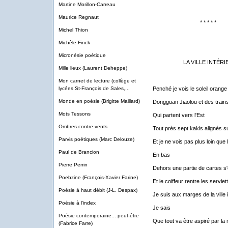
Martine Morillon-Carreau
Maurice Regnaut
* * * * *
Michel Thion
Michèle Finck
Micronésie poétique
LA VILLE INTÉR
Mille lieux (Laurent Deheppe)
Mon carnet de lecture (collège et
lycées St-François de Sales,...
Penché je vois le soleil orange
Monde en poésie (Brigitte Maillard)
Dongguan Jiaolou et des train
Mots Tessons
Qui partent vers l'Est
Ombres contre vents
Tout près sept kakis alignés su
Parvis poétiques (Marc Delouze)
Et je ne vois pas plus loin que 
Paul de Brancion
En bas
Pierre Perrin
Dehors une partie de cartes s'é
Poebzine (François-Xavier Farine)
Et le coiffeur rentre les servie
Poésie à haut débit (J-L. Despax)
Je suis aux marges de la ville 
Poésie à l'index
Je sais
Poésie contemporaine... peut-être
Que tout va être aspiré par la n
(Fabrice Farre)