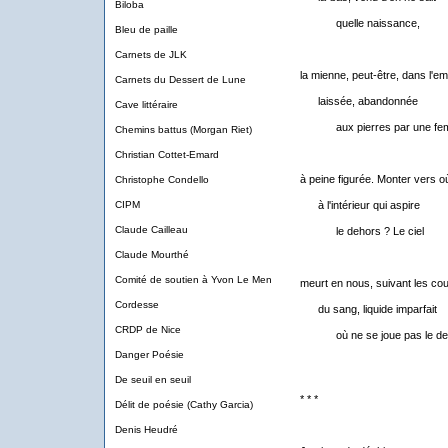
Biloba
quelle naissance,
Bleu de paille
Carnets de JLK
la mienne, peut-être, dans l'em
Carnets du Dessert de Lune
laissée, abandonnée
Cave littéraire
aux pierres par une fe
Chemins battus (Morgan Riet)
Christian Cottet-Emard
à peine figurée. Monter vers o
Christophe Condello
CIPM
à l'intérieur qui aspire
Claude Cailleau
le dehors ? Le ciel
Claude Mourthé
Comité de soutien à Yvon Le Men
meurt en nous, suivant les co
Cordesse
du sang, liquide imparfait
CRDP de Nice
où ne se joue pas le des
Danger Poésie
De seuil en seuil
* * *
Délit de poésie (Cathy Garcia)
Denis Heudré