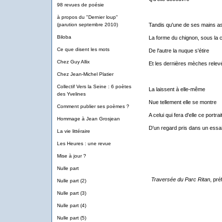
98 revues de poésie
à propos du "Dernier loup"
(parution septembre 2010)
Tandis qu'une de ses mains a
Biloba
La forme du chignon, sous la 
Ce que disent les mots
De l'autre la nuque s'étire
Chez Guy Allix
Et les dernières mèches relev
Chez Jean-Michel Platier
Collectif Vers la Seine : 6 poètes
La laissent à elle-même
des Yvelines
Nue tellement elle se montre
Comment publier ses poèmes ?
A celui qui fera d'elle ce portrai
Hommage à Jean Grosjean
D'un regard pris dans un ess
La vie littéraire
Les Heures : une revue
Mise à jour ?
Nulle part
Traversée du Parc Ritan
, pr
Nulle part (2)
Nulle part (3)
Nulle part (4)
Nulle part (5)