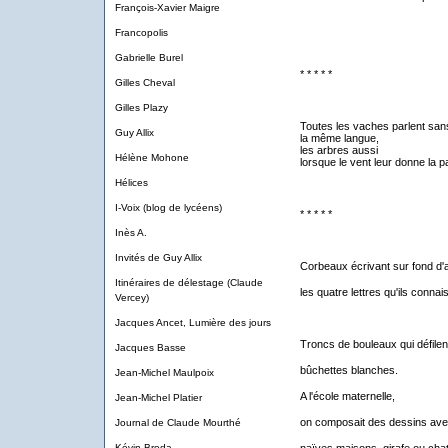
François-Xavier Maigre
Francopolis
Gabrielle Burel
* * * * *
Gilles Cheval
Gilles Plazy
Toutes les vaches parlent san
Guy Allix
la même langue,
les arbres aussi
Hélène Mohone
lorsque le vent leur donne la p
Hélices
I-Voix (blog de lycéens)
* * * * *
Inès A.
Invités de Guy Allix
Corbeaux écrivant sur fond d'
Itinéraires de délestage (Claude
les quatre lettres qu'ils connai
Vercey)
Jacques Ancet, Lumière des jours
Troncs de bouleaux qui défilent
Jacques Basse
bûchettes blanches.
Jean-Michel Maulpoix
A l'école maternelle,
Jean-Michel Platier
on composait des dessins ave
Journal de Claude Mourthé
Kévin Broda