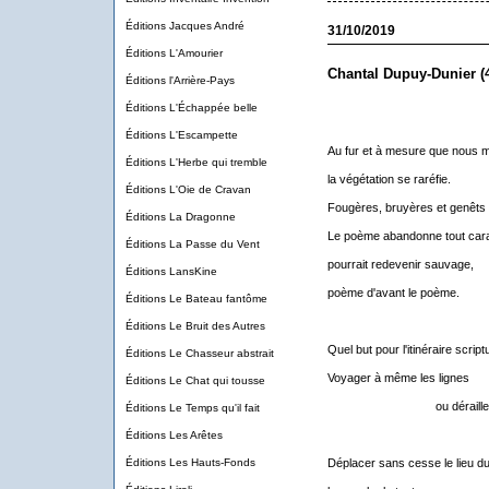
Éditions Jacques André
31/10/2019
Éditions L'Amourier
Chantal Dupuy-Dunier (
Éditions l'Arrière-Pays
Éditions L'Échappée belle
Éditions L'Escampette
Au fur et à mesure que nous 
Éditions L'Herbe qui tremble
la végétation se raréfie.
Éditions L'Oie de Cravan
Fougères, bruyères et genêts r
Éditions La Dragonne
Le poème abandonne tout cara
Éditions La Passe du Vent
pourrait redevenir sauvage,
Éditions LansKine
poème d'avant le poème.
Éditions Le Bateau fantôme
Éditions Le Bruit des Autres
Quel but pour l'itinéraire script
Éditions Le Chasseur abstrait
Voyager à même les lignes
Éditions Le Chat qui tousse
ou dérailler
Éditions Le Temps qu'il fait
Éditions Les Arêtes
Éditions Les Hauts-Fonds
Déplacer sans cesse le lieu d