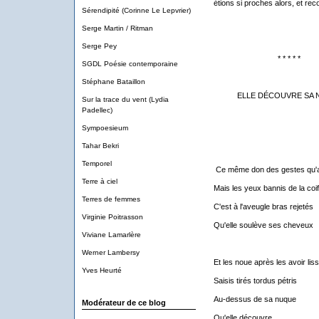
étions si proches alors, et re
Sérendipité (Corinne Le Lepvrier)
Serge Martin / Ritman
Serge Pey
* * * * *
SGDL Poésie contemporaine
Stéphane Bataillon
ELLE DÉCOUVRE SA 
Sur la trace du vent (Lydia
Padellec)
Sympoesieum
Tahar Bekri
Temporel
Ce même don des gestes qu'
Terre à ciel
Mais les yeux bannis de la coif
Terres de femmes
C'est à l'aveugle bras rejetés
Virginie Poitrasson
Qu'elle soulève ses cheveux
Viviane Lamarlère
Werner Lambersy
Et les noue après les avoir lis
Yves Heurté
Saisis tirés tordus pétris
Au-dessus de sa nuque
Modérateur de ce blog
Qu'elle découvre