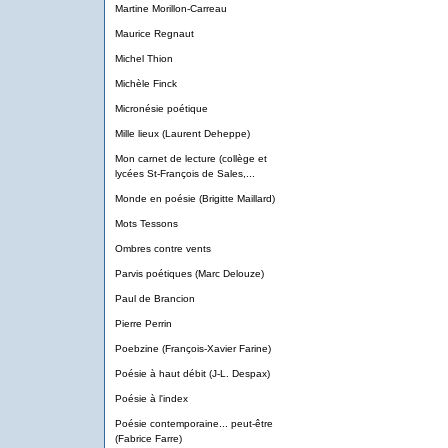
Martine Morillon-Carreau
Maurice Regnaut
Michel Thion
Michèle Finck
Micronésie poétique
Mille lieux (Laurent Deheppe)
Mon carnet de lecture (collège et
lycées St-François de Sales,...
Monde en poésie (Brigitte Maillard)
Mots Tessons
Ombres contre vents
Parvis poétiques (Marc Delouze)
Paul de Brancion
Pierre Perrin
Poebzine (François-Xavier Farine)
Poésie à haut débit (J-L. Despax)
Poésie à l'index
Poésie contemporaine... peut-être
(Fabrice Farre)