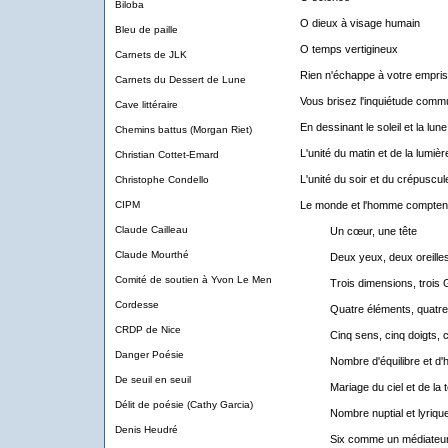
Biloba
O dieux à visage humain
Bleu de paille
O temps vertigineux
Carnets de JLK
Rien n'échappe à votre empri
Carnets du Dessert de Lune
Vous brisez l'inquiétude com
Cave littéraire
En dessinant le soleil et la lune
Chemins battus (Morgan Riet)
L'unité du matin et de la lumièr
Christian Cottet-Emard
L'unité du soir et du crépuscul
Christophe Condello
CIPM
Le monde et l'homme compten
Claude Cailleau
Un cœur, une tête
Claude Mourthé
Deux yeux, deux oreilles,
Comité de soutien à Yvon Le Men
Trois dimensions, trois 
Cordesse
Quatre éléments, quatre p
CRDP de Nice
Cinq sens, cinq doigts, ci
Danger Poésie
Nombre d'équilibre et d'h
De seuil en seuil
Mariage du ciel et de la t
Délit de poésie (Cathy Garcia)
Nombre nuptial et lyriqu
Denis Heudré
Six comme un médiateur de