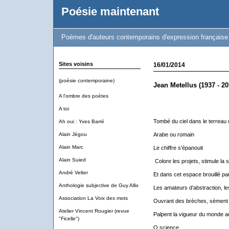
Poésie maintenant
Poèmes d'auteurs contemporains d'expression française
Sites voisins
16/01/2014
(poésie contemporaine)
Jean Metellus (1937 - 20
A l'ombre des poètes
A toi
Tombé du ciel dans le terreau 
Ah oui : Yves Barré
Alain Jégou
Arabe ou romain
Alain Marc
Le chiffre s'épanouit
Alain Suied
Colore les projets, stimule la s
André Velter
Et dans cet espace brouillé pa
Anthologie subjective de Guy Allix
Les amateurs d'abstraction, l
Association La Voix des mots
Ouvrant des brèches, sèment 
Atelier Vincent Rougier (revue
Palpent la vigueur du monde a
"Ficelle")
O science