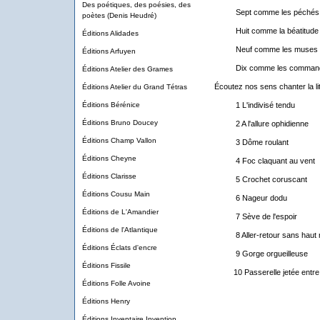
Des poétiques, des poésies, des
Sept comme les péchés capi
poètes (Denis Heudré)
Huit comme la béatitude fut
Éditions Alidades
Neuf comme les muses
Éditions Arfuyen
Dix comme les commande
Éditions Atelier des Grames
Écoutez nos sens chanter la lit
Éditions Atelier du Grand Tétras
Éditions Bérénice
1 L'indivisé tendu
Éditions Bruno Doucey
2 A l'allure ophidienne
Éditions Champ Vallon
3 Dôme roulant
Éditions Cheyne
4 Foc claquant au vent
Éditions Clarisse
5 Crochet coruscant
Éditions Cousu Main
6 Nageur dodu
Éditions de L'Amandier
7 Sève de l'espoir
Éditions de l'Atlantique
8 Aller-retour sans haut n
Éditions Éclats d'encre
9 Gorge orgueilleuse
Éditions Fissile
10 Passerelle jetée entre 
Éditions Folle Avoine
Éditions Henry
Éditions Inventaire Invention