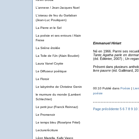
L'annexe / Jean-Jacques Nuel
L'oiseau de feu du Garlaban
(Jean-Luc Pouliquen)
La Pierre et le Sel
La poésie et ses entours / Alain
Freixe
Emmanuel Hiriart
La Sirène étoilée
Né en 1966. Parmi ses recueil
Tante Agatha parle en dorma
La Toile de l'Un (Alain Boudet)
(éd. Éditinter, 2007) ;
Un regard
Laura Vanel Coytte
Présent dans plusieurs antholo
livre pauvre
(éd. Gallimard, 20
Le Diffuseur poétique
Le Flotoir
Le labyrinthe de Christine Genin
00:10 Publié dans
Poésie
|
Lie
poésie
le murmure du monde (Lambert
Schlechter)
Le petit jour (Franck Reinnaz)
Page précédente
5
6
7
8
9
10
Le Promenoir
Le temps bleu (Roselyne Fritel)
Lecture/écriture
Léon Mazella, Kally Vasco