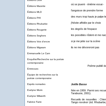
Éditions Liroli
où se jouent - énième essai -
Éditions Mazette
l'angoisse de prendre forme
Éditions MLD
des murs trop hauts je palpe le 
Éditions PHI
j'hésite affolée par le choix
Éditions Rhubarbe
les degrés de l'espace
Éditions Rougerie
les possibles rôdent et me nar
Éditions Seghers
si je me jette sur la scène
Éditions Voix d'encre
ils ne me dévoreront pas
Éditions Wigwam
Emmanuelle Le Cam
Enquête/Recherche sur la poésie
contemporaine
Poème publié da
Entrevues
Équipe de recherches sur la
poésie contemporaine
Esprits nomades
Joëlle Basso
Evelyne Morin
Née en 1959. Parmi ses recue
Tarabuste, 2001).
Evelyne Wilwerth
Recueils de nouvelles :
Chie
Fabrice Farre
Tango revolver
(éd. Rhubarbe,