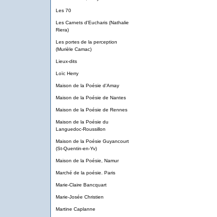
Les 70
Les Carnets d'Eucharis (Nathalie
Riera)
Les portes de la perception
(Murièle Camac)
Lieux-dits
Loïc Herry
Maison de la Poésie d'Amay
Maison de la Poésie de Nantes
Maison de la Poésie de Rennes
Maison de la Poésie du
Languedoc-Roussillon
Maison de la Poésie Guyancourt
(St-Quentin-en-Yv)
Maison de la Poésie, Namur
Marché de la poésie. Paris
Marie-Claire Bancquart
Marie-Josée Christien
Martine Caplanne