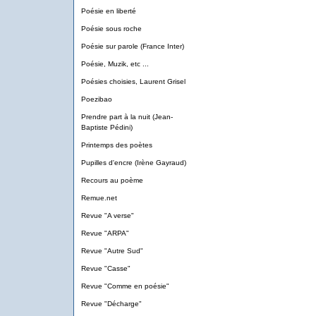
Poésie en liberté
Poésie sous roche
Poésie sur parole (France Inter)
Poésie, Muzik, etc ...
Poésies choisies, Laurent Grisel
Poezibao
Prendre part à la nuit (Jean-
Baptiste Pédini)
Printemps des poètes
Pupilles d'encre (Irène Gayraud)
Recours au poème
Remue.net
Revue "A verse"
Revue "ARPA"
Revue "Autre Sud"
Revue "Casse"
Revue "Comme en poésie"
Revue "Décharge"