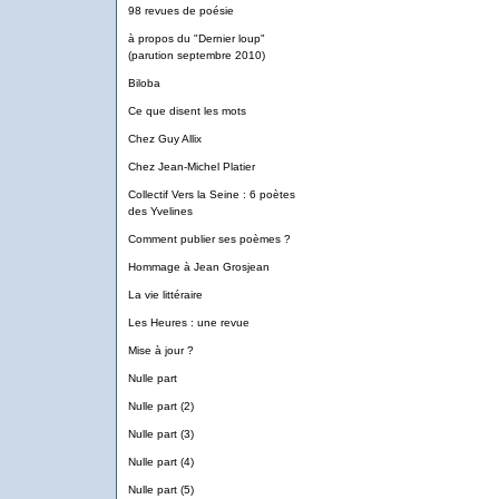
98 revues de poésie
à propos du "Dernier loup"
(parution septembre 2010)
Biloba
Ce que disent les mots
Chez Guy Allix
Chez Jean-Michel Platier
Collectif Vers la Seine : 6 poètes
des Yvelines
Comment publier ses poèmes ?
Hommage à Jean Grosjean
La vie littéraire
Les Heures : une revue
Mise à jour ?
Nulle part
Nulle part (2)
Nulle part (3)
Nulle part (4)
Nulle part (5)