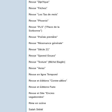
Revue "DiptYque"
Revue "Friches"
Revue "Les Tas de mots"
Revue "Phoenix"
Revue "PLS" ("Place de la
Sorbonne")
Revue "Poésie première"
Revue "Résonance générale"
Revue "Siècle 21"
Revue "Spered Gouez"
Revue "Texture" (Michel Baglin)
Revue "Verso"
Revue en ligne Temporel
Revue et éditions "Contre-allées"
Revue et éditions Fario
Revue et Site "Encres
vagabondes"
Rime en scène
Salah Stétié