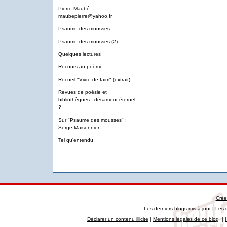
Pierre Maubé
maubepierre@yahoo.fr
Psaume des mousses
Psaume des mousses (2)
Quelques lectures
Recours au poème
Recueil "Vivre de faim" (extrait)
Revues de poésie et
bibliothèques : désamour éternel
?
Sur "Psaume des mousses" :
Serge Maisonnier
Tel qu'entendu
Crée
Les derniers blogs mis à jour
|
Les 
Déclarer un contenu illicite
|
Mentions légales de ce blog
|