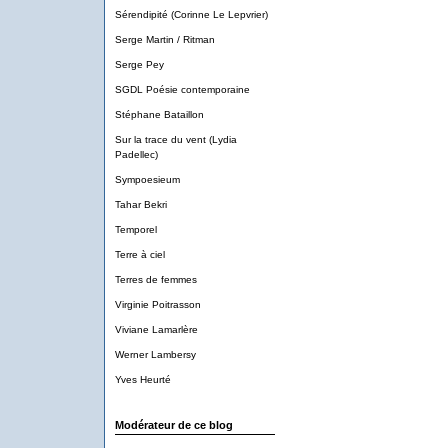
Sérendipité (Corinne Le Lepvrier)
Serge Martin / Ritman
Serge Pey
SGDL Poésie contemporaine
Stéphane Bataillon
Sur la trace du vent (Lydia
Padellec)
Sympoesieum
Tahar Bekri
Temporel
Terre à ciel
Terres de femmes
Virginie Poitrasson
Viviane Lamarlère
Werner Lambersy
Yves Heurté
Modérateur de ce blog