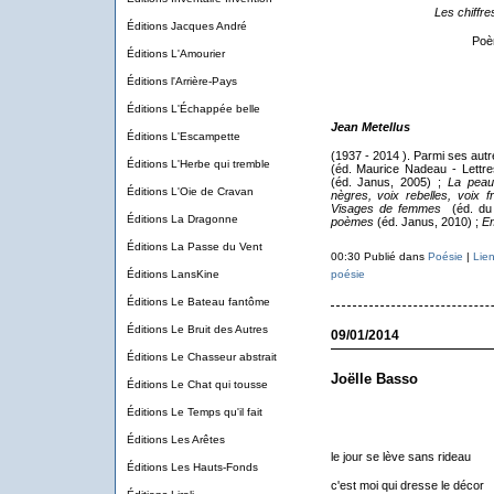
Les chiffre
Éditions Jacques André
Poèm
Éditions L'Amourier
Éditions l'Arrière-Pays
Éditions L'Échappée belle
Jean Metellus
Éditions L'Escampette
(1937 - 2014 ). Parmi ses autr
Éditions L'Herbe qui tremble
(éd. Maurice Nadeau - Lettre
(éd. Janus, 2005) ;
La peau
Éditions L'Oie de Cravan
nègres, voix rebelles, voix fr
Visages de femmes
(éd. du 
Éditions La Dragonne
poèmes
(éd. Janus, 2010) ;
Em
Éditions La Passe du Vent
00:30 Publié dans
Poésie
|
Lie
Éditions LansKine
poésie
Éditions Le Bateau fantôme
Éditions Le Bruit des Autres
09/01/2014
Éditions Le Chasseur abstrait
Joëlle Basso
Éditions Le Chat qui tousse
Éditions Le Temps qu'il fait
Éditions Les Arêtes
le jour se lève sans rideau
Éditions Les Hauts-Fonds
c'est moi qui dresse le décor