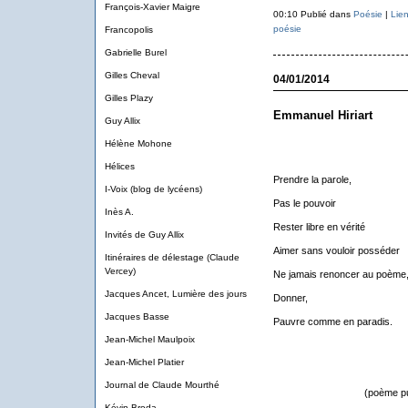
François-Xavier Maigre
00:10 Publié dans
Poésie
|
Lie
poésie
Francopolis
Gabrielle Burel
Gilles Cheval
04/01/2014
Gilles Plazy
Emmanuel Hiriart
Guy Allix
Hélène Mohone
Hélices
Prendre la parole,
I-Voix (blog de lycéens)
Pas le pouvoir
Inès A.
Rester libre en vérité
Invités de Guy Allix
Aimer sans vouloir posséder
Itinéraires de délestage (Claude
Vercey)
Ne jamais renoncer au poème
Jacques Ancet, Lumière des jours
Donner,
Jacques Basse
Pauvre comme en paradis.
Jean-Michel Maulpoix
Jean-Michel Platier
Journal de Claude Mourthé
(poème pu
Kévin Broda